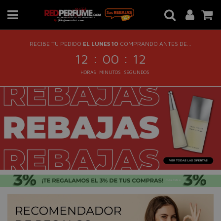
RECIBE TU PEDIDO
EL LUNES 10
COMPRANDO ANTES DE...
:
:
12
00
12
HORAS
MINUTOS
SEGUNDOS