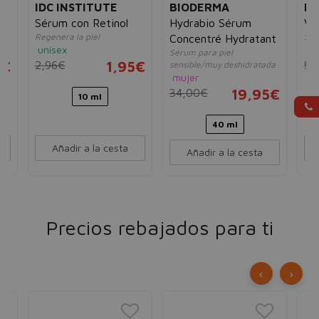
IDC INSTITUTE
BIODERMA
ID
Sérum con Retinol
Hydrabio Sérum
Vi
Regenera la piel
Ser
Concentré Hydratant
unisex
un
Sérum para piel
5€
2,96€
1,95€
5,
sensible/muy deshidratada
mujer
34,00€
19,95€
10 ml
40 ml
Añadir a la cesta
Añadir a la cesta
Precios rebajados para ti
‹
›