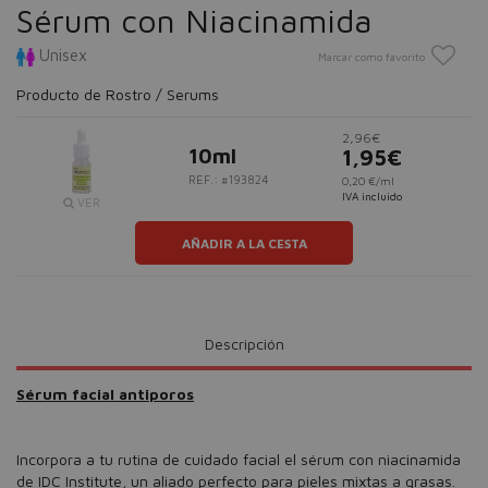
Sérum con Niacinamida
Unisex
Marcar como favorito
Producto de Rostro / Serums
2,96€
10ml
1,95€
REF.: #193824
0,20 €/ml
IVA incluido
VER
AÑADIR A LA CESTA
Descripción
Sérum facial antiporos
Incorpora a tu rutina de cuidado facial el sérum con niacinamida
de IDC Institute, un aliado perfecto para pieles mixtas a grasas.