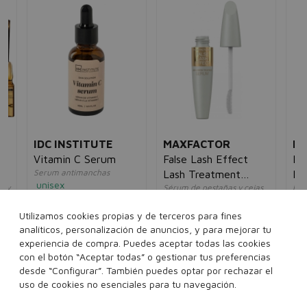
IDC INSTITUTE
MAXFACTOR
LA
Vitamin C Serum
False Lash Effect
Eff
Serum antimanchas
Lash Treatment
Mo
unisex
a y
Sérum de pestañas y cejas
Par
Serum
5,00€
3,95€
unisex
acn
un
12,00€
8,95€
Utilizamos cookies propias y de terceros para fines
5€
17
analíticos, personalización de anuncios, y para mejorar tu
30 ml
experiencia de compra. Puedes aceptar todas las cookies
13.1 ml
con el botón “Aceptar todas” o gestionar tus preferencias
desde “Configurar”. También puedes optar por rechazar el
Añadir a la cesta
Añadir a la cesta
uso de cookies no esenciales para tu navegación.