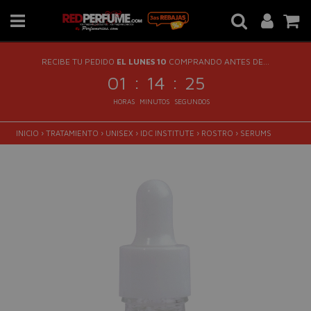
RECIBE TU PEDIDO
EL LUNES 10
COMPRANDO ANTES DE...
:
:
01
14
25
HORAS
MINUTOS
SEGUNDOS
INICIO
›
TRATAMIENTO
›
UNISEX
›
IDC INSTITUTE
›
ROSTRO
›
SERUMS