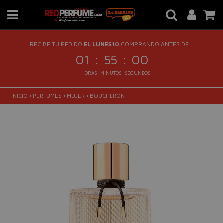
RECIBE TU PEDIDO
EL LUNES 10
COMPRANDO ANTES DE...
:
:
01
55
00
HORAS
MINUTOS
SEGUNDOS
INICIO
›
PERFUMES
›
MUJER
›
BOUCHERON