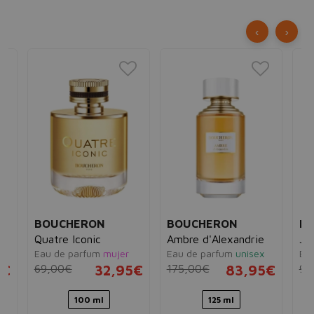
‹
›
BOUCHERON
BOUCHERON
B
Quatre Iconic
Ambre d'Alexandrie
Ja
Eau de parfum
mujer
Eau de parfum
unisex
Ea
5€
69,00€
32,95€
175,00€
83,95€
90
100 ml
125 ml