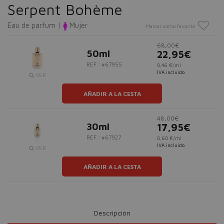
Serpent Bohème
Eau de parfum |
Mujer
Marcar como favorito
68,00€
50ml
22,95€
REF.: #67955
0,46 €/ml
IVA incluido
VER
AÑADIR A LA CESTA
48,00€
30ml
17,95€
REF.: #67927
0,60 €/ml
IVA incluido
VER
AÑADIR A LA CESTA
Descripción