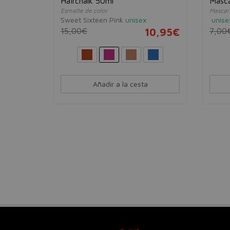
+ Gold
Hairchalk 50ml
Masca
Esmalte de color
Mascari
Sweet Sixteen Pink
unisex
unise
15,00€
10,95€
7,00
29,95€
00 ml
Añadir a la cesta