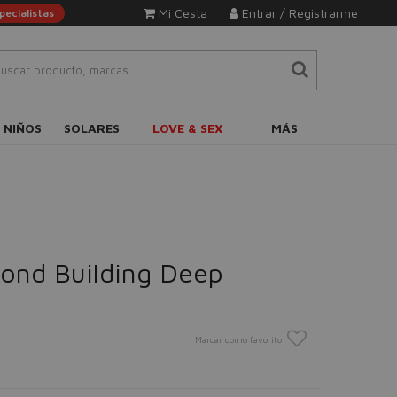
Mi Cesta
Entrar / Registrarme
ecialistas
 NIÑOS
SOLARES
LOVE & SEX
MÁS
Bond Building Deep
Marcar como favorito