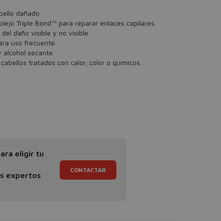
bello dañado.
ejo Triple Bond™ para reparar enlaces capilares.
del daño visible y no visible.
ara uso frecuente.
y alcohol secante.
cabellos tratados con calor, color o químicos.
ra eligir tu
CONTACTAR
os expertos