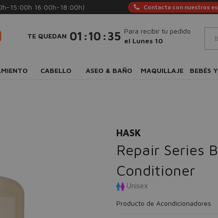
0h-15:00h 16:00h-18:00h)
Contacta con nuestros esp
Para recibir tu pedido
:
:
01
10
34
TE QUEDAN
el Lunes 10
AMIENTO
CABELLO
ASEO & BAÑO
MAQUILLAJE
BEBÉS Y
HASK
Repair Series 
Conditioner
Unisex
Producto de Acondicionadores