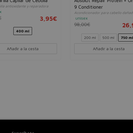
rilla Capilar de Cebolla
Absolut Repair Protein + 
lla antioxidante y reparadora
9 Conditioner
x
Acondicionador para cabello dañad
€
3,95€
unisex
98,00€
26,
400 ml
200 ml
500 ml
750 m
Añadir a la cesta
Añadir a la cesta