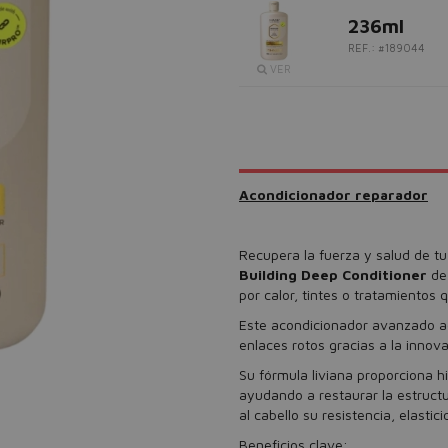
236ml
REF.: #189044
VER
Acondicionador reparador
Recupera la fuerza y salud de tu
Building Deep Conditioner
d
por calor, tintes o tratamientos 
Este acondicionador avanzado act
enlaces rotos gracias a la innov
Su fórmula liviana proporciona h
ayudando a restaurar la estructu
al cabello su resistencia, elastic
Beneficios clave: