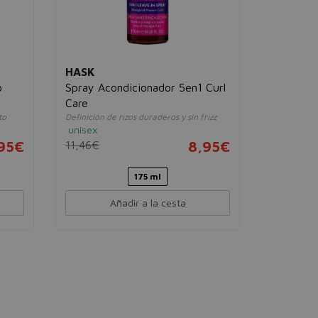
HASK
REDKEN
o
Spray Acondicionador 5en1 Curl
All Soft 
Acondiciona
Care
unisex
to
Definición de rizos duraderos y sin frizz
42,57€
unisex
95€
11,46€
8,95€
300 m
175 ml
Añadir a la cesta