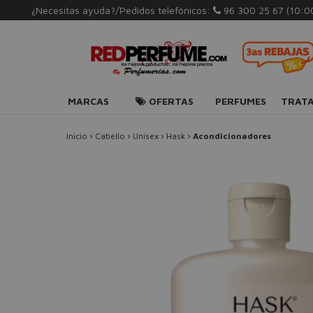
¿Necesitas ayuda?/Pedidos telefónicos:
96 300 25 67
(10:0
MARCAS
OFERTAS
PERFUMES
TRAT
Inicio
›
Cabello
›
Unisex
›
Hask
›
Acondicionadores