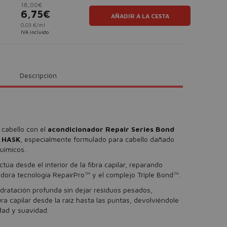
18,00€
6,75€
AÑADIR A LA CESTA
0,03 €/ml
IVA incluido
Descripción
 cabello con el
acondicionador Repair Series Bond
e
HASK
, especialmente formulado para cabello dañado
químicos.
úa desde el interior de la fibra capilar, reparando
adora tecnología RepairPro™ y el complejo Triple Bond™.
idratación profunda sin dejar residuos pesados,
ra capilar desde la raíz hasta las puntas, devolviéndole
idad y suavidad.