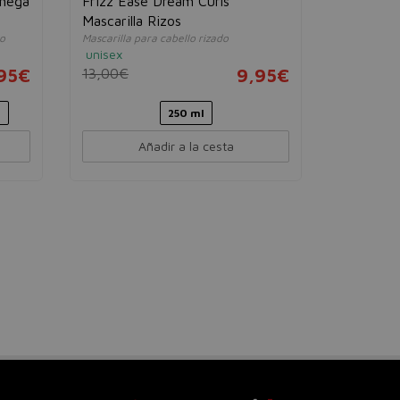
Omega
Frizz Ease Dream Curls
Mascarilla Rizos
o
Mascarilla para cabello rizado
unisex
95€
13,00€
9,95€
l
250 ml
Añadir a la cesta