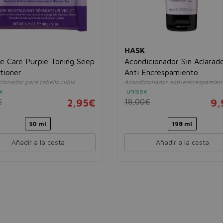
K
HASK
e Care Purple Toning Seep
Acondicionador Sin Aclarad
tioner
Anti Encrespamiento
cionador para cabello rubio
Acondicionador anti-encrespamien
x
unisex
€
2,95€
18,00€
9,
50 ml
198 ml
Añadir a la cesta
Añadir a la cesta