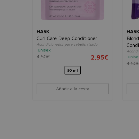
HASK
HAS
en1
Curl Care Deep Conditioner
Blond
Acondicionador para cabello rizado
Condi
unisex
Acondi
4,50€
2,95€
unise
8,95€
4,50
50 ml
Añadir a la cesta