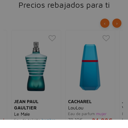
Precios rebajados para ti
‹
›
JEAN PAUL
CACHAREL
JU
GAULTIER
LouLou
Vi
Eau de parfum
mujer
Ea
Le Male
5€
78,10€
24,90€
96
Eau de toilette
hombre
92,00€
75,95€