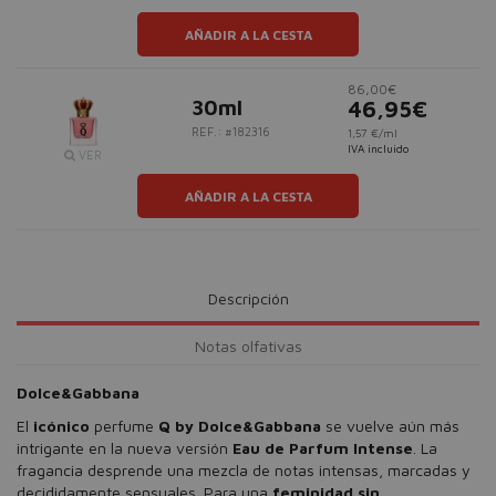
AÑADIR A LA CESTA
86,00€
30ml
46,95€
REF.: #182316
1,57 €/ml
IVA incluido
VER
AÑADIR A LA CESTA
Descripción
Notas olfativas
Dolce&Gabbana
El
icónico
perfume
Q by Dolce&Gabbana
se vuelve aún más
intrigante en la nueva versión
Eau de Parfum Intense
. La
fragancia desprende una mezcla de notas intensas, marcadas y
decididamente sensuales. Para una
feminidad sin