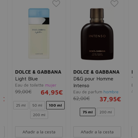
A
DOLCE & GABBANA
DOLCE & GABBANA
DO
Light Blue
D&G pour Homme
Th
Eau de toilette
mujer
Ea
Intenso
99,00€
64,95€
10
Eau de parfum
hombre
5€
62,00€
37,95€
25 ml
50 ml
100 ml
75 ml
200 ml
200 ml
Añadir a la cesta
Añadir a la cesta