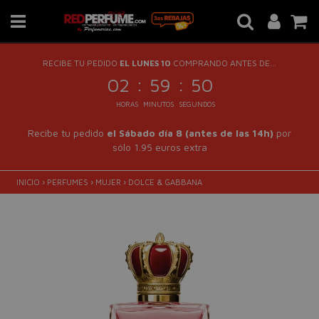
RECIBE TU PEDIDO
EL LUNES 10
COMPRANDO ANTES DE...
:
:
02
59
50
HORAS
MINUTOS
SEGUNDOS
Recibe tu pedido
el Sábado día 8 (antes de las 14h)
por
sólo 1.95 euros extra
INICIO
›
PERFUMES
›
MUJER
›
DOLCE & GABBANA