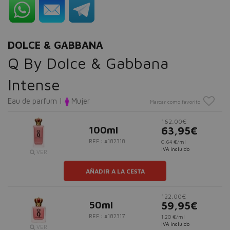
DOLCE & GABBANA
Q By Dolce & Gabbana
Intense
Eau de parfum |
Mujer
Marcar como favorito
162,00€
100ml
63,95€
REF.: #182318
0,64 €/ml
IVA incluido
VER
AÑADIR A LA CESTA
122,00€
50ml
59,95€
REF.: #182317
1,20 €/ml
IVA incluido
VER