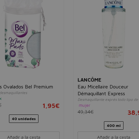
LANCÔME
s Ovalados Bel Premium
Eau Micellaire Douceur
 desmaquillantes
Démaquillant Express
x
Desmaquillante exprés todo tipo de 
€
1,95€
mujer
49,34€
38,
40 unidades
400 ml
Añadir a la cesta
Añadir a la cesta