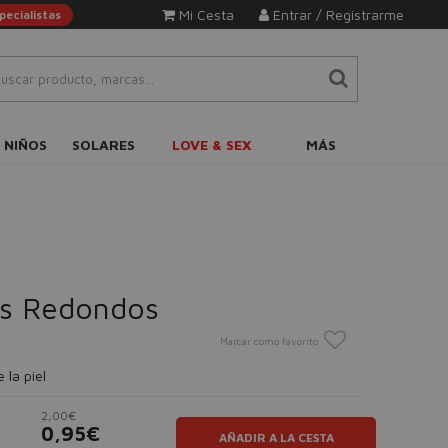
Mi Cesta
Entrar / Registrarme
ecialistas
 NIÑOS
SOLARES
LOVE & SEX
MÁS
s Redondos
Marcar como favorito
 la piel
2,00€
0,95€
AÑADIR A LA CESTA