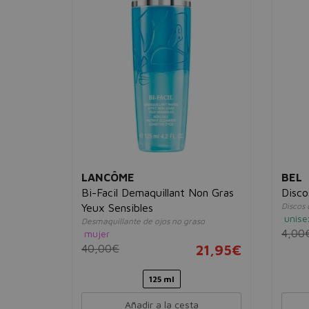
LANCÔME
BEL
Bi-Facil Demaquillant Non Gras
Disco
el
Discos
Yeux Sensibles
unise
Desmaquillante de ojos no graso
4,00
mujer
11,95€
40,00€
21,95€
0 ml
125 ml
Añadir a la cesta