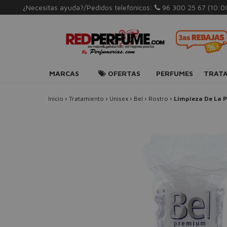
¿Necesitas ayuda?/Pedidos telefónicos:
96 300 25 67
(10:0
MARCAS
OFERTAS
PERFUMES
TRAT
Inicio
›
Tratamiento
›
Unisex
›
Bel
›
Rostro
›
Limpieza De La P