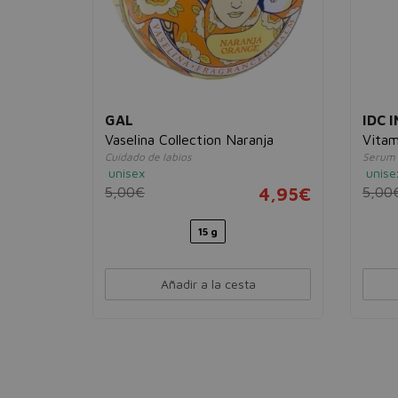
GAL
IDC 
el
Vaselina Collection Naranja
Vitam
Cuidado de labios
Serum 
unisex
unise
sorción
5,00€
4,95€
5,00
16,95€
15 g
Añadir a la cesta