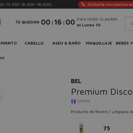
0h-15:00h 16:00h-18:00h)
Contacta con nuestros esp
Para recibir tu pedido
:
:
00
15
59
TE QUEDAN
el Lunes 10
AMIENTO
CABELLO
ASEO & BAÑO
MAQUILLAJE
BEBÉS Y
iel
BEL
Premium Disco
Unisex
Producto de Rostro / Limpieza de
75