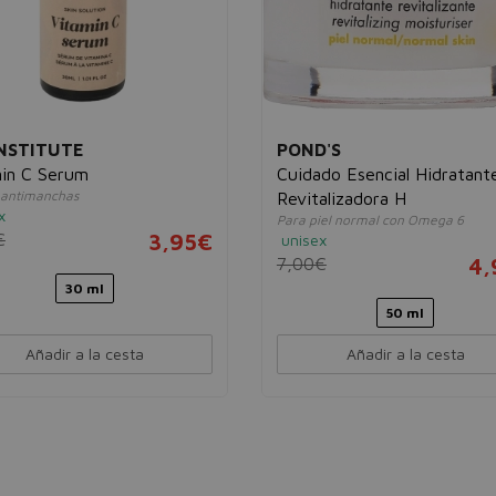
INSTITUTE
POND'S
in C Serum
Cuidado Esencial Hidratant
antimanchas
Revitalizadora H
x
Para piel normal con Omega 6
€
3,95€
unisex
7,00€
4,
30 ml
50 ml
Añadir a la cesta
Añadir a la cesta