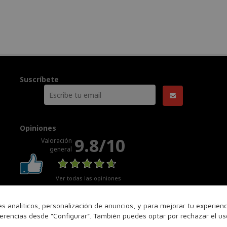
Suscríbete
Opiniones
9.8/10
Valoración
general
Ver todas las opiniones
nes analíticos, personalización de anuncios, y para mejorar tu experie
ferencias desde “Configurar”. También puedes optar por rechazar el u