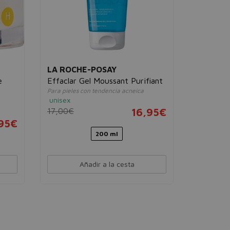
LA ROCHE-POSAY
e
Effaclar Gel Moussant Purifiant
Para pieles con tendencia acneica
unisex
17,00€
16,95€
95€
200 ml
Añadir a la cesta