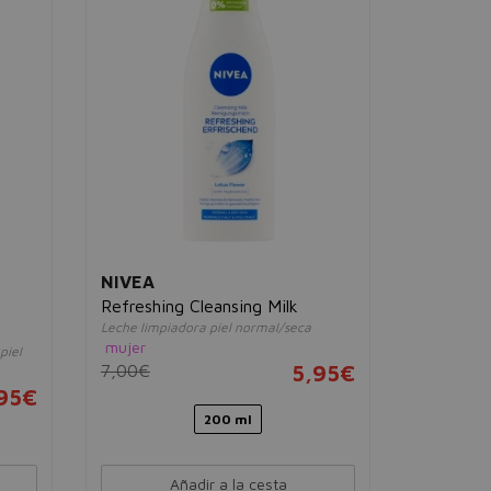
NIVEA
SENSAI
Refreshing Cleansing Milk
Silky Pu
Leche limpiadora piel normal/seca
& Mask) 
mujer
piel
Jabón y mas
7,00€
5,95€
mujer
95€
50,00€
200 ml
Añadir a la cesta