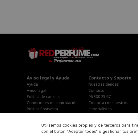
Aviso legal y Ayuda
Contacto y Soporte
Ayuda
Nuestras tiendas
Aviso legal
Contacto
Política de cookies
96 300 25 67
Condiciones de contratación
Contacta con nuestros
Política Postventa
especialistas
Stop Publi/Baja Publicitaria
Área Privada
Configurar Cookies
Horario Atención al cliente :
Utilizamos cookies propias y de terceros para fi
Lunes-Jueves : 9:00h-19:00h
con el botón “Aceptar todas” o gestionar tus pre
Viernes : 9:00h-14:00h