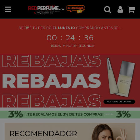
RECIBE TU PEDIDO
EL LUNES 10
COMPRANDO ANTES DE...
:
:
00
24
36
HORAS
MINUTOS
SEGUNDOS