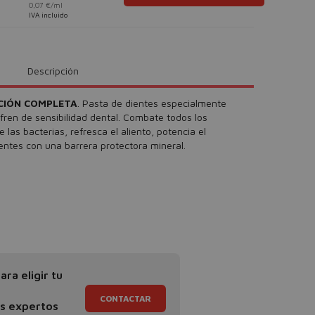
0,07 €/ml
IVA incluido
Descripción
CIÓN COMPLETA
. Pasta de dientes especialmente
fren de sensibilidad dental. Combate todos los
las bacterias, refresca el aliento, potencia el
entes con una barrera protectora mineral.
ra eligir tu
CONTACTAR
os expertos