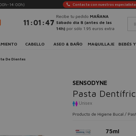
:00h-14:00h)
Contacta con nuestros especialista
Recibe tu pedido
MAÑANA
:
:
11
01
47
Sábado día 8 (antes de las
14h)
por sólo 1.95 euros extra
AMIENTO
CABELLO
ASEO & BAÑO
MAQUILLAJE
BEBÉS Y
ta De Dientes
SENSODYNE
Pasta Dentífri
Unisex
Producto de Higiene Bucal / Pas
75ml