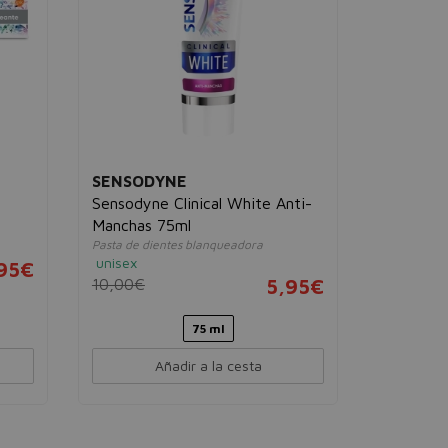
SENSODYNE
SENSOD
Sensodyne Clinical White Anti-
Dentífric
Pasta de die
Manchas 75ml
unisex
Pasta de dientes blanqueadora
5,00€
unisex
95€
10,00€
5,95€
75 ml
Añadir a la cesta