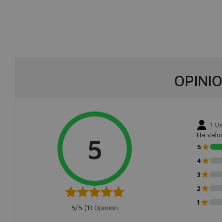
OPINI
1
Us
Ha valo
5
★
5
★
4
★
3
★
2
★
1
5/5 (
1
) Opinión