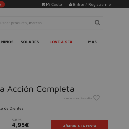
Mi Cesta
Entrar / Registrarme
s
 NIÑOS
SOLARES
LOVE & SEX
MÁS
ca Acción Completa
Marcar como favorito
ta de Dientes
5,82€
4,95€
AÑADIR A LA CESTA