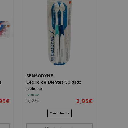
FLUOCA
Bi-Fluor
unisex
7,65€
SENSODYNE
a
Cepillo de Dientes Cuidado
Delicado
unisex
95€
5,00€
2,95€
2 unidades