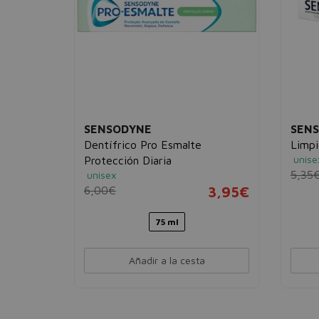
SENSODYNE
SEN
tect
Dentífrico Pro Esmalte
Limpi
unise
Protección Diaria
5,95€
5,35
unisex
6,00€
3,95€
75 ml
Añadir a la cesta