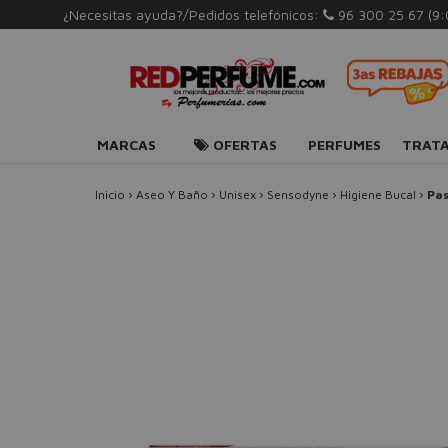
¿Necesitas ayuda?/Pedidos telefónicos:
96 300 25 67
(9
MARCAS
OFERTAS
PERFUMES
TRAT
Inicio
›
Aseo Y Baño
›
Unisex
›
Sensodyne
›
Higiene Bucal
›
Pas