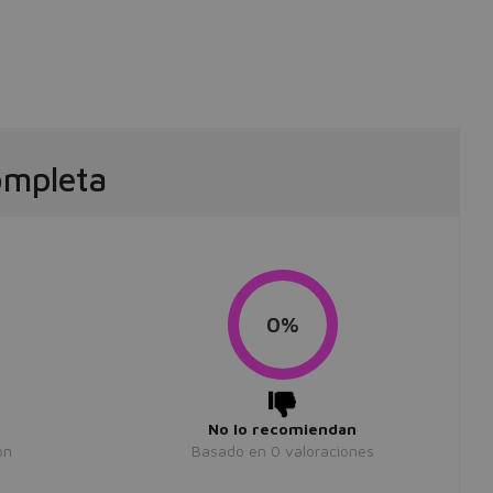
ompleta
0%
No lo recomiendan
ón
Basado en
0
valoraciones