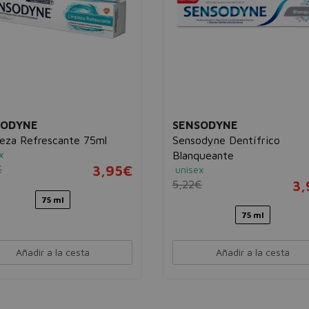
SODYNE
SENSODYNE
eza Refrescante 75ml
Sensodyne Dentífrico
x
Blanqueante
€
3,95€
unisex
5,22€
3,
75 ml
75 ml
Añadir a la cesta
Añadir a la cesta