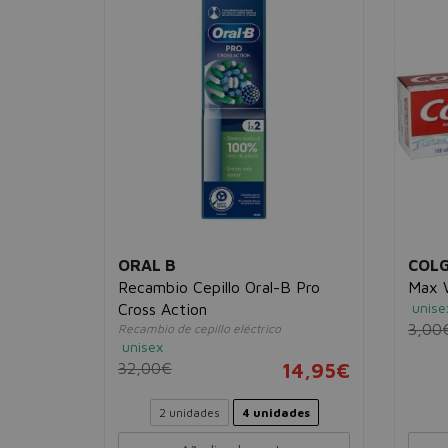
ORAL B
COL
ite
Recambio Cepillo Oral-B Pro
Max W
unise
Cross Action
3,00
Recambio de cepillo eléctrico
unisex
3,95€
32,00€
14,95€
2 unidades
4 unidades