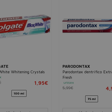
GATE
PARODONTAX
hite Whitening Crystals
Parodontax dentrífico Extr
x
Fresh
€
1,95€
unisex
5,99€
4,
100 ml
75 ml