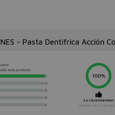
ONES
-
Pasta Dentífrica Acción C
uario
rado este producto
100%
1
0
0
0
Lo recomiendan
0
Basado en
1
valoraci