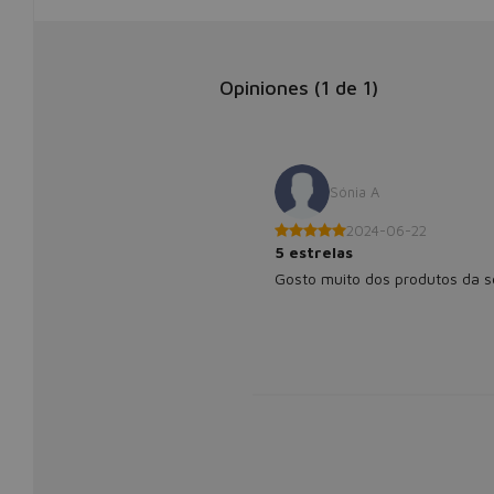
Opiniones (
1
de
1
)
Sónia A
2024-06-22
5 estrelas
Gosto muito dos produtos da 