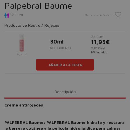
Palpebral Baume
Unisex
Marcar como favorito
Producto de Rostro / Rojeces
22,00€
30ml
11,95€
REF.: #183261
0,40 €/ml
IVA incluido
VER
AÑADIR A LA CESTA
Descripción
Crema antirojeces
PALPEBRAL Baume: PALPEBRAL Baume hidrata y restaura
la barrera cutánea y la película hidrolipídica para calmar