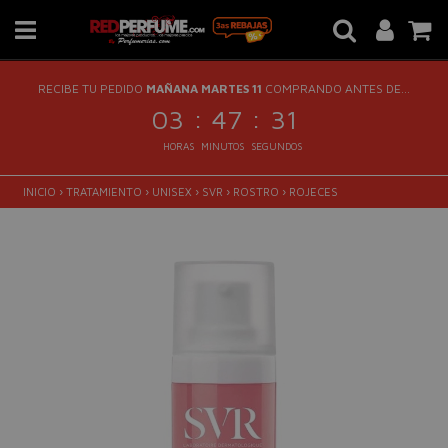
RECIBE TU PEDIDO
MAÑANA MARTES 11
COMPRANDO ANTES DE...
:
:
03
47
31
HORAS
MINUTOS
SEGUNDOS
INICIO
›
TRATAMIENTO
›
UNISEX
›
SVR
›
ROSTRO
›
ROJECES