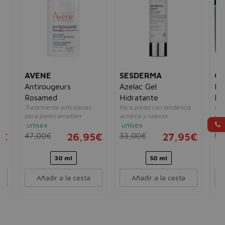
AVENE
SESDERMA
CL
Antirougeurs
Azelac Gel
Re
Rosamed
Hidratante
Da
Tratamiento antirojeces
Para pieles con tendencia
Hid
para pieles sensibles
acnéica y rojeces
enr
unisex
unisex
mu
5€
47,00€
26,95€
33,00€
27,95€
52
30 ml
50 ml
Añadir a la cesta
Añadir a la cesta