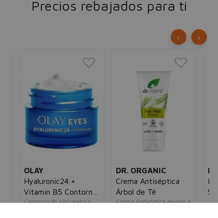
Precios rebajados para ti
‹
›
OLAY
DR. ORGANIC
ID
Hyaluronic24 +
Crema Antiséptica
Hy
Vitamin B5 Contorno
Árbol de Té
Se
 y
Contorno de ojos textura
Crema Antiséptica ayudar a
Ser
de Ojos
gel
limpiar y calmar la piel
un