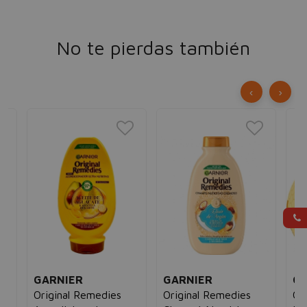
No te pierdas también
‹
›
GARNIER
GARNIER
GA
Original Remedies
Original Remedies
Or