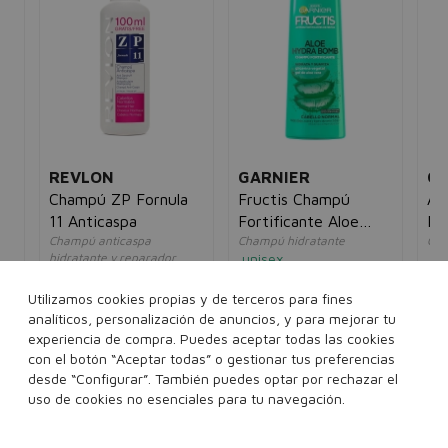
REVLON
GARNIER
O
ú
Champú ZP Fornula
Fructis Champú
Ar
11 Anticaspa
Fortificante Aloe
Re
Champú anticaspa
Champú hidratante
Cha
Hydra Bomb
hidratante y reparador
unisex
un
unisex
5,00€
4,95€
7,
5€
9,00€
3,95€
Utilizamos cookies propias y de terceros para fines
analíticos, personalización de anuncios, y para mejorar tu
360 ml
experiencia de compra. Puedes aceptar todas las cookies
400 ml
con el botón “Aceptar todas” o gestionar tus preferencias
desde “Configurar”. También puedes optar por rechazar el
Añadir a la cesta
Añadir a la cesta
uso de cookies no esenciales para tu navegación.