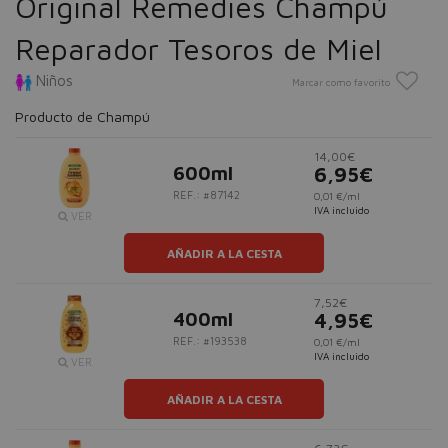
Original Remedies Champú
Reparador Tesoros de Miel
Niños
Marcar como favorito
Producto de Champú
14,00€
600ml
6,95€
REF.: #87142
0,01 €/ml
IVA incluido
VER
AÑADIR A LA CESTA
7,52€
400ml
4,95€
REF.: #193538
0,01 €/ml
IVA incluido
VER
AÑADIR A LA CESTA