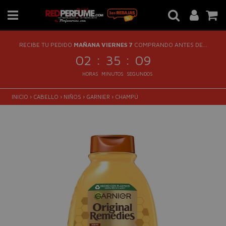
RECIBE TU PEDIDO
MAÑANA VIERNES 7
COMPRANDO ANTES DE...
:
:
02
35
08
HORAS
MINUTOS
SEGUNDOS
INICIO
›
CABELLO
›
NIÑOS
›
GARNIER
›
CHAMPÚ