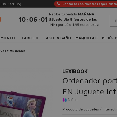
:00h-14:00h)
Contacta con nuestros especialista
Recibe tu pedido
MAÑANA
:
:
10
06
00
Sábado día 8 (antes de las
14h)
por sólo 1.95 euros extra
AMIENTO
CABELLO
ASEO & BAÑO
MAQUILLAJE
BEBÉS Y
ivos Y Musicales
LEXIBOOK
Ordenador port
EN Juguete Int
Niños
Producto de Juguetes / Interact