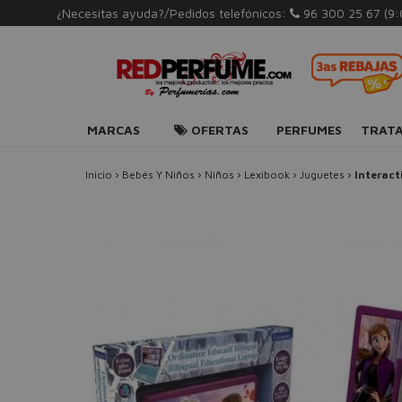
¿Necesitas ayuda?/Pedidos telefónicos:
96 300 25 67
(9
MARCAS
OFERTAS
PERFUMES
TRAT
Inicio
›
Bebés Y Niños
›
Niños
›
Lexibook
›
Juguetes
›
Interact