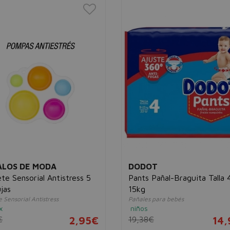
LOS DE MODA
DODOT
te Sensorial Antistress 5
Pants Pañal-Braguita Talla 
jas
15kg
 Sensorial Antistress
Pañales para bebés
x
niños
€
2,95€
19,38€
14