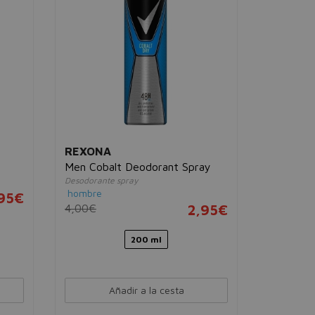
63,00€
30 
REXONA
Men Cobalt Deodorant Spray
Desodorante spray
hombre
95€
4,00€
2,95€
200 ml
Añadir a la cesta