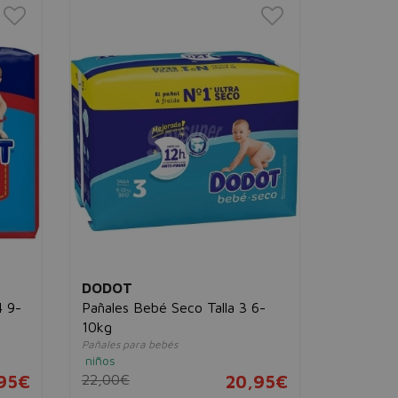
DODOT
DODOT
4 9-
Pañales Bebé Seco Talla 3 6-
Pants Pañ
10kg
17kg
Pañales para bebés
Pañales par
niños
niños
,95€
22,00€
20,95€
19,38€