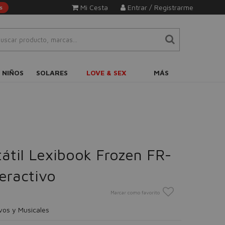
Mi Cesta
Entrar / Registrarme
s
 NIÑOS
SOLARES
LOVE & SEX
MÁS
átil Lexibook Frozen FR-
eractivo
Marcar como favorito
ivos y Musicales