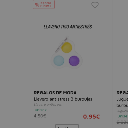
PRECIO
%
MÍNIMO
REGALOS DE MODA
REGA
Llavero antistress 3 burbujas
Jugue
Llavero antistress
burbu
unisex
Juguete
4,95€
4,50€
0,95€
unise
6,00