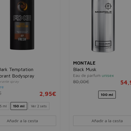
MONTALE
Dark Temptation
Black Musk
Eau de parfum
unisex
orant Bodyspray
80,00€
54,
rante spray
re
€
2,95€
100 ml
5 ml
150 ml
Ver 2 sets
Añadir a la cesta
Añadir a la cesta