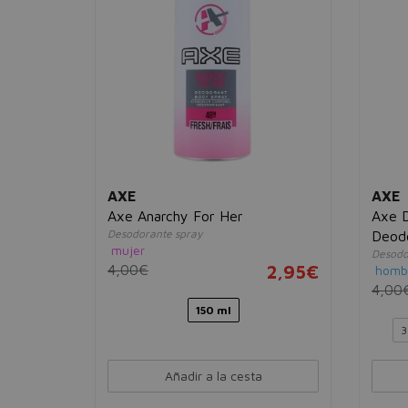
AXE
AXE
l
Axe Anarchy For Her
Axe 
Desodorante spray
Deod
mujer
Desodo
3,98€
4,00€
2,95€
homb
4,00
150 ml
3
Añadir a la cesta