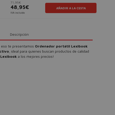
71,95€
48,95€
AÑADIR A LA CESTA
IVA incluido
Descripción
or eso te presentamos
Ordenador portátil Lexibook
ctivo
, ideal para quienes buscan productos de calidad
e
Lexibook
a los mejores precios!