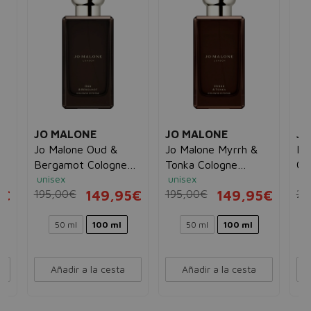
JO MALONE
JO MALONE
JO
Jo Malone Oud &
Jo Malone Myrrh &
Po
Bergamot Cologne
Tonka Cologne
Co
unisex
unisex
un
Intense
Intense
5€
195,00€
149,95€
195,00€
149,95€
23
50 ml
100 ml
50 ml
100 ml
Añadir a la cesta
Añadir a la cesta