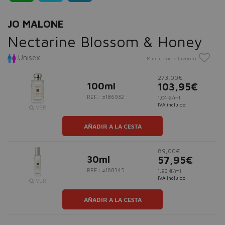
JO MALONE
Nectarine Blossom & Honey
Unisex
Marcar como favorito
273,00€
100ml
103,95€
REF.: #186932
1,04 €/ml
IVA incluido
VER
AÑADIR A LA CESTA
89,00€
30ml
57,95€
REF.: #188345
1,93 €/ml
IVA incluido
VER
AÑADIR A LA CESTA