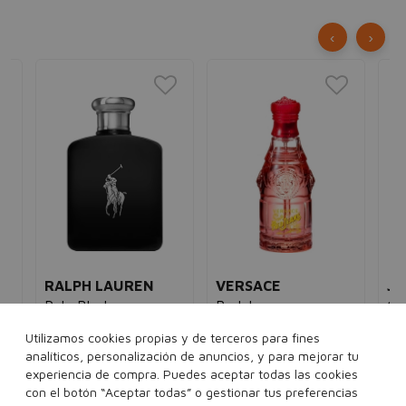
‹
›
RALPH LAUREN
VERSACE
JE
Polo Black
Red Jeans
GA
Eau de toilette
hombre
Eau de toilette
mujer
Le
Utilizamos cookies propias y de terceros para fines
5€
93,00€
42,95€
42,00€
13,95€
Eau
analíticos, personalización de anuncios, y para mejorar tu
92
experiencia de compra. Puedes aceptar todas las cookies
ml
75 ml
125 ml
75 ml
con el botón “Aceptar todas” o gestionar tus preferencias
40