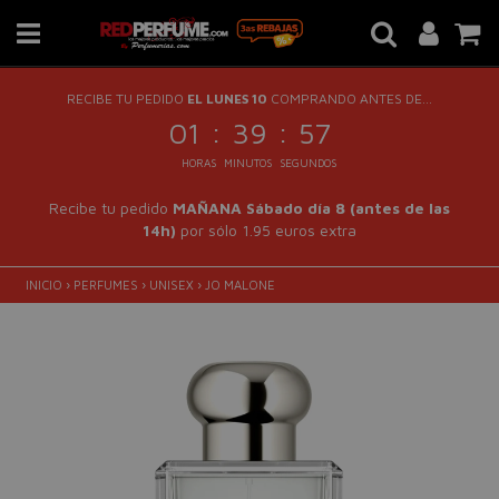
RECIBE TU PEDIDO
EL LUNES 10
COMPRANDO ANTES DE...
:
:
01
39
57
HORAS
MINUTOS
SEGUNDOS
Recibe tu pedido
MAÑANA Sábado día 8 (antes de las
14h)
por sólo 1.95 euros extra
INICIO
›
PERFUMES
›
UNISEX
›
JO MALONE