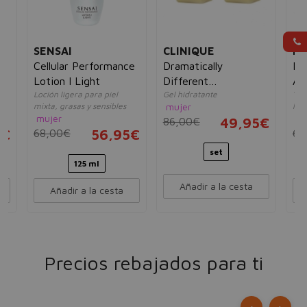
SENSAI
CLINIQUE
PA
Cellular Performance
Dramatically
Nº
Lotion I Light
Different
Ap
Loción ligera para piel
Gel hidratante
Tra
Moisturizing Gel 2 x
mixta, grasas y sensibles
mujer
hid
125ml Mixta/grasa
mujer
un
86,00€
49,95€
5€
68,00€
56,95€
60
set
125 ml
Añadir a la cesta
Añadir a la cesta
Precios rebajados para ti