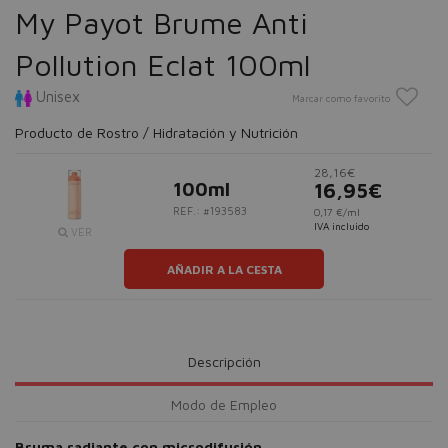
My Payot Brume Anti
Pollution Eclat 100ml
Unisex
Marcar como favorito
Producto de Rostro / Hidratación y Nutrición
28,16€
100ml
16,95€
REF.: #193583
0,17 €/ml
IVA incluido
VER
AÑADIR A LA CESTA
Descripción
Modo de Empleo
Bruma radiante con microdifusión