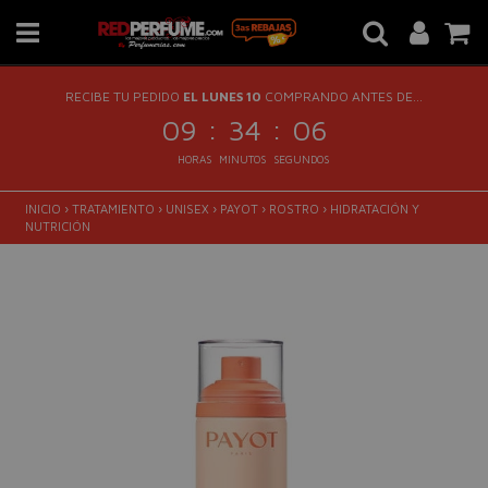
RECIBE TU PEDIDO
EL LUNES 10
COMPRANDO ANTES DE...
:
:
09
34
05
HORAS
MINUTOS
SEGUNDOS
INICIO
›
TRATAMIENTO
›
UNISEX
›
PAYOT
›
ROSTRO
›
HIDRATACIÓN Y
NUTRICIÓN