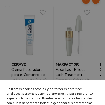
‹
›
CERAVE
MAXFACTOR
BA
Crema Reparadora
False Lash Effect
Se
para el Contorno de
Lash Treatment
Al
a
Loción no grasa y de rápida
Sérum de pestañas y cejas
Ant
Ojos
Serum
absorción
unisex
efe
unisex
un
12,00€
8,95€
Utilizamos cookies propias y de terceros para fines
5€
35,00€
16,95€
10
analíticos, personalización de anuncios, y para mejorar tu
experiencia de compra. Puedes aceptar todas las cookies
13.1 ml
con el botón “Aceptar todas” o gestionar tus preferencias
14 ml