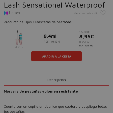
Lash Sensational Waterproof
Unisex
Marcar como favorito
Producto de Ojos / Máscaras de pestañas
16,00€
9.4ml
8,95€
REF.: #61216
0,95 €/ml
IVA incluido
VER
AÑADIR A LA CESTA
Descripción
Máscara de pestañas volumen resistente
Cuenta con un cepillo en abanico que captura y despliega todas
tus pestañas .