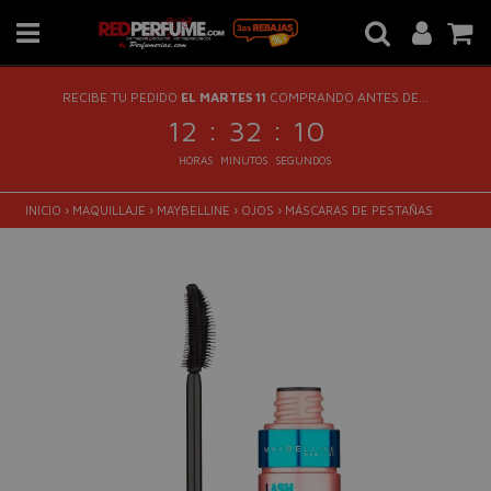
RECIBE TU PEDIDO
EL MARTES 11
COMPRANDO ANTES DE...
:
:
12
32
10
HORAS
MINUTOS
SEGUNDOS
INICIO
›
MAQUILLAJE
›
MAYBELLINE
›
OJOS
›
MÁSCARAS DE PESTAÑAS