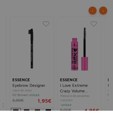
‹
›
ESSENCE
ESSENCE
MA
Eyebrow Designer
I Love Extreme
La
Lápiz de cejas
Mas
Crazy Volume
02 Brown
unisex
Ne
Máscara de pestañas
Mascara
x
3,00€
1,95€
18
volumen
8€
unisex
9,00€
4,95€