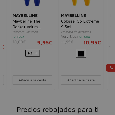
MAYBELLINE
MAYBELLINE
MA
rl
Maybelline The
Colossal Go Extreme
Th
Rocket Volum
9,5ml
Sh
Máscara volumen
Máscara de pestañas
Más
Express Waterproof
unisex
Very Black
unisex
vol
Black
Ver
18,00€
9,95€
11,95€
10,95€
5€
9,
9.6 ml
Añadir a la cesta
Añadir a la cesta
Precios rebajados para ti