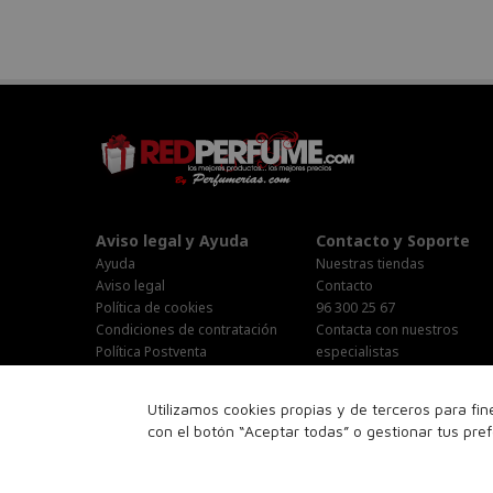
Aviso legal y Ayuda
Contacto y Soporte
Ayuda
Nuestras tiendas
Aviso legal
Contacto
Política de cookies
96 300 25 67
Condiciones de contratación
Contacta con nuestros
Política Postventa
especialistas
Stop Publi/Baja Publicitaria
Área Privada
Configurar Cookies
Horario Atención al cliente :
Utilizamos cookies propias y de terceros para fi
Lunes-Jueves : 9:00h-19:00h
con el botón “Aceptar todas” o gestionar tus pre
Viernes : 9:00h-14:00h
Sabado : 10:00h-15:00h
16:00h-18:00h