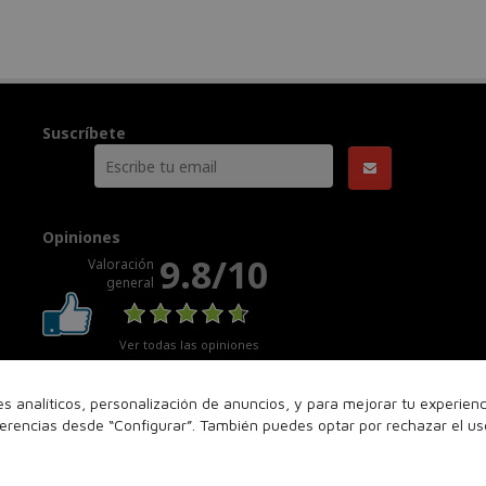
Suscríbete
Opiniones
9.8/10
Valoración
general
Ver todas las opiniones
nes analíticos, personalización de anuncios, y para mejorar tu experie
ferencias desde “Configurar”. También puedes optar por rechazar el u