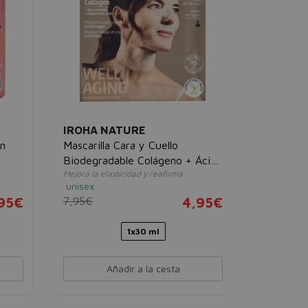
IROHA NATURE
IROHA 
in
Mascarilla Cara y Cuello
Mascarill
Biodegradable Colágeno + Ácido
Hidratan
Mejora la elasticidad y reafirma
Detoxifica 
Hialurónico Antiarrugas
Hialuróni
unisex
piel
unisex
95€
7,95€
4,95€
10,00€
1x30 ml
Añadir a la cesta