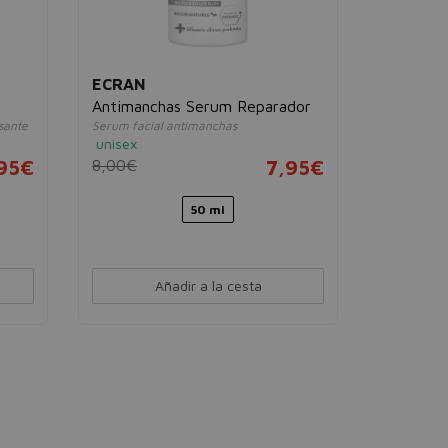
ECRAN
Antimanchas Serum Reparador
isante
Serum facial antimanchas
unisex
95€
8,00€
7,95€
50 ml
Añadir a la cesta