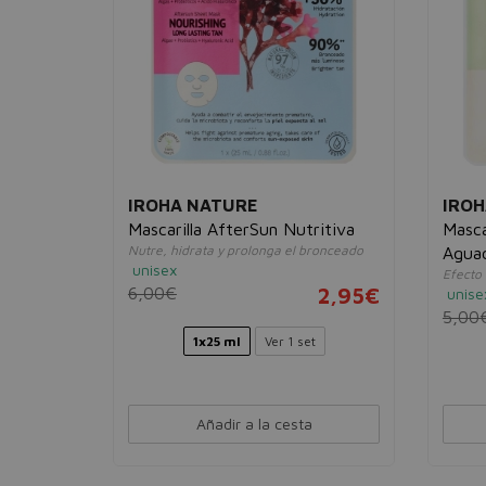
IROHA NATURE
IROH
ff
Mascarilla AfterSun Nutritiva
Masca
Nutre, hidrata y prolonga el bronceado
Aguac
unisex
za los
Efecto
6,00€
2,95€
unise
5,00
5,95€
1x25 ml
Ver 1 set
Añadir a la cesta