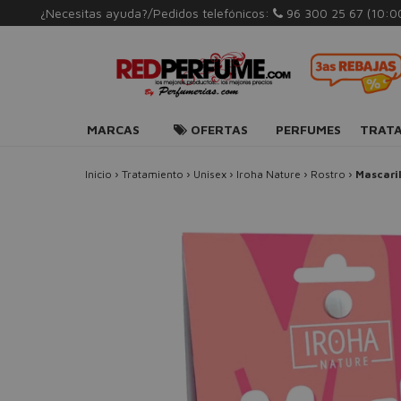
¿Necesitas ayuda?/Pedidos telefónicos:
96 300 25 67
(10:0
MARCAS
OFERTAS
PERFUMES
TRAT
Inicio
›
Tratamiento
›
Unisex
›
Iroha Nature
›
Rostro
›
Mascaril