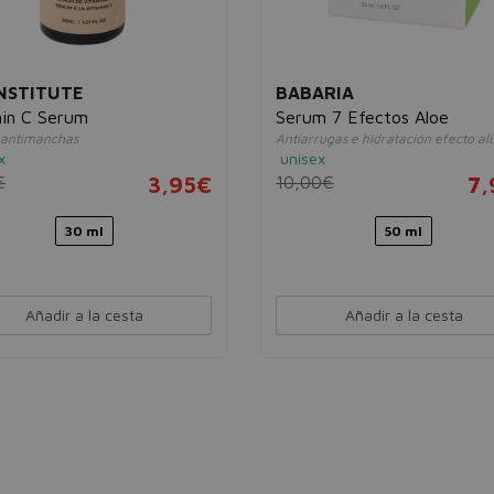
INSTITUTE
BABARIA
in C Serum
Serum 7 Efectos Aloe
antimanchas
Antiarrugas e hidratación efecto al
x
unisex
€
3,95€
10,00€
7,
30 ml
50 ml
Añadir a la cesta
Añadir a la cesta