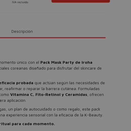
IVA incluido
Descripción
n momento único con el
Pack Mask Party de Iroha
aciales coreanas diseñado para disfrutar del skincare de
 eficacia probada
que actúan según las necesidades de
r, reafirmar o reparar la barrera cutánea. Formuladas
o como
Vitamina C, Fito-Retinol y Ceramidas
, ofrecen
era aplicación.
as, un plan de autocuidado o como regalo, este pack
na experiencia sensorial con la eficacia de la K-Beauty.
1 ritual para cada momento.