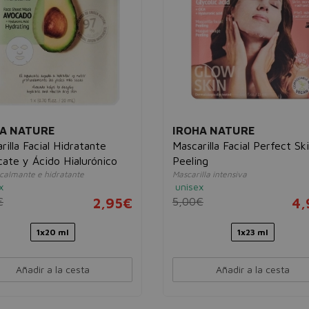
A NATURE
IROHA NATURE
rilla Facial Hidratante
Mascarilla Facial Perfect Sk
ate y Ácido Hialurónico
Peeling
 calmante e hidratante
Mascarilla intensiva
x
unisex
€
2,95€
5,00€
4,
1x20 ml
1x23 ml
Añadir a la cesta
Añadir a la cesta