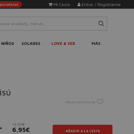
Mi Cesta
Entrar / Registrarme
ecialistas
 NIÑOS
SOLARES
LOVE & SEX
MÁS
isú
Marcar como favorito
13,00€
sú
6,95€
AÑADIR A LA CESTA