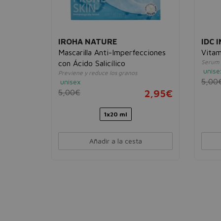
IROHA NATURE
IDC 
urifiant
Mascarilla Anti-Imperfecciones
Vitam
ica
Serum 
con Ácido Salicílico
unise
Previene y reduce los granos
16,95€
5,00
unisex
5,00€
2,95€
1x20 ml
Añadir a la cesta