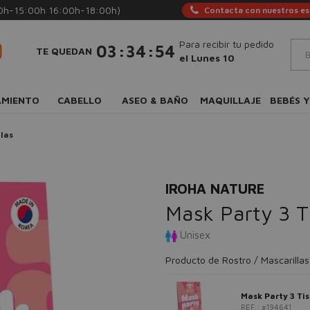
0h-15:00h 16:00h-18:00h)
Contacta con nuestros esp
Para recibir tu pedido
:
:
03
34
53
TE QUEDAN
el Lunes 10
AMIENTO
CABELLO
ASEO & BAÑO
MAQUILLAJE
BEBÉS Y
las
IROHA NATURE
Mask Party 3 T
Unisex
Producto de Rostro / Mascarillas
Mask Party 3 Ti
REF.: #194641