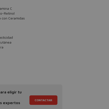
tamina C
to-Retinol
a con Ceramidas
asticidad
 cutánea
era
ra eligir tu
CONTACTAR
os expertos