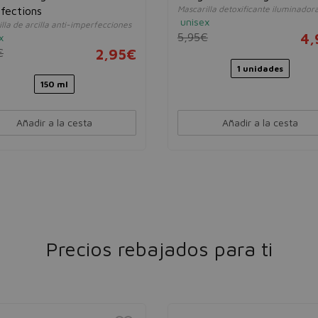
Mascarilla detoxificante iluminador
fections
unisex
lla de arcilla anti-imperfecciones
5,95€
4,
x
€
2,95€
1 unidades
150 ml
Añadir a la cesta
Añadir a la cesta
Precios rebajados para ti