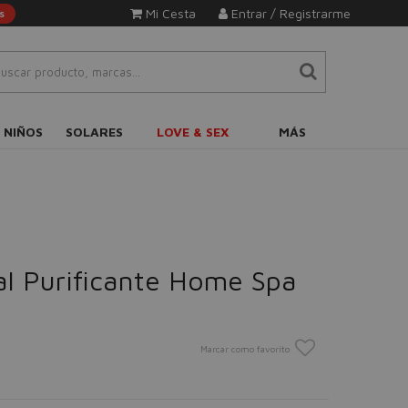
Mi Cesta
Entrar / Registrarme
s
 NIÑOS
SOLARES
LOVE & SEX
MÁS
ial Purificante Home Spa
Marcar como favorito