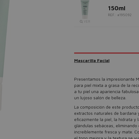
150ml
REF.: #195092
VER
Mascarilla Facial
Presentamos la impresionante Mas
para piel mixta a grasa de la r
a tu piel una apariencia fabulos
un lujoso salón de belleza.
La composición de este producto
extractos naturales de bardana 
eficazmente la piel, la hidrata y
glándulas sebáceas, eliminando el
increíblemente fresca y mate. Co
el tono mejora y la textura se v