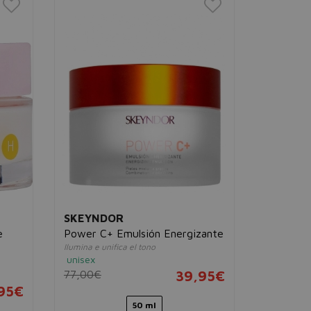
PRECIO
%
MÍNIMO
REAL T
Masking
Aplicador d
unisex
15,75€
SKEYNDOR
e
Power C+ Emulsión Energizante
Ilumina e unifica el tono
unisex
77,00€
39,95€
95€
50 ml