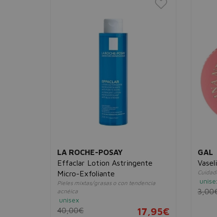
LA ROCHE-POSAY
GAL
ive
Effaclar Lotion Astringente
Vasel
Cuidado
Micro-Exfoliante
unise
Pieles mixtas/grasas o con tendencia
3,00
acnéica
unisex
2,95€
40,00€
17,95€