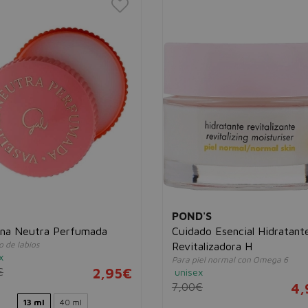
POND'S
ina Neutra Perfumada
Cuidado Esencial Hidratant
 de labios
Revitalizadora H
x
Para piel normal con Omega 6
€
2,95€
unisex
7,00€
4,
13 ml
40 ml