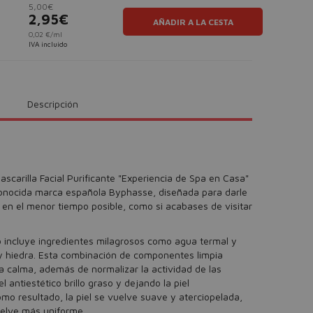
5,00€
2,95€
AÑADIR A LA CESTA
0,02 €/ml
IVA incluido
Descripción
carilla Facial Purificante "Experiencia de Spa en Casa"
econocida marca española Byphasse, diseñada para darle
a en el menor tiempo posible, como si acabases de visitar
 incluye ingredientes milagrosos como agua termal y
y hiedra. Esta combinación de componentes limpia
 la calma, además de normalizar la actividad de las
 antiestético brillo graso y dejando la piel
mo resultado, la piel se vuelve suave y aterciopelada,
uelve más uniforme.