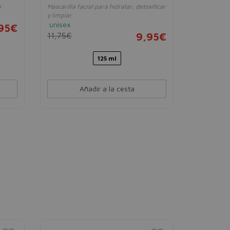
a
Mascarilla facial para hidratar, detoxificar
Mascarilla 
y limpiar
mujer
unisex
95€
45,00€
11,75€
9,95€
125 ml
Añadir a la cesta