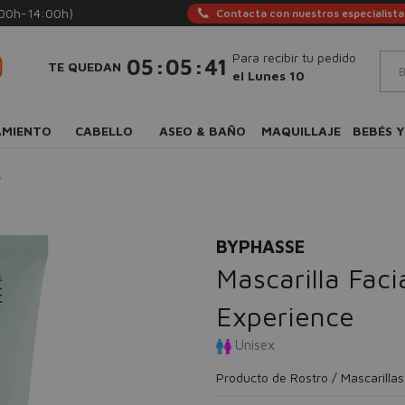
:00h-14:00h)
Contacta con nuestros especialista
Para recibir tu pedido
:
:
05
05
40
TE QUEDAN
el Lunes 10
AMIENTO
CABELLO
ASEO & BAÑO
MAQUILLAJE
BEBÉS Y
s
BYPHASSE
Mascarilla Fac
Experience
Unisex
Producto de Rostro / Mascarillas