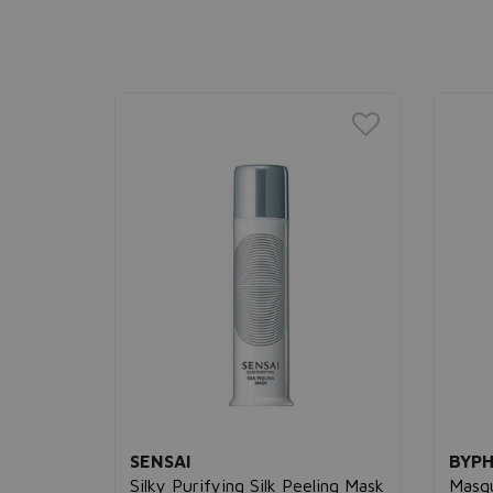
SENSAI
BYPH
lay Mask
Silky Purifying Silk Peeling Mask
Masqu