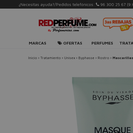
¿Necesitas ayuda?/Pedidos telefónicos:
96 300 25 67
(9
MARCAS
OFERTAS
PERFUMES
TRAT
Inicio
›
Tratamiento
›
Unisex
›
Byphasse
›
Rostro
›
Mascarilla