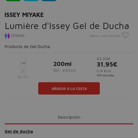
ISSEY MIYAKE
Lumière d'Issey Gel de Ducha
Unisex
Marcar como favorito
Producto de Gel Ducha
62,00€
200ml
31,95€
REF.: #195031
0,16 €/ml
IVA incluido
VER
AÑADIR A LA CESTA
Descripción
Gel de ducha