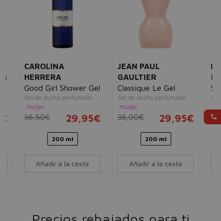
CAROLINA
JEAN PAUL
LA
on
HERRERA
GAULTIER
Ea
Good Girl Shower Gel
Classique Le Gel
Sh
Gel de ducha perfumado
Gel de ducha perfumado
Gel
mujer
mujer
mu
5€
36,50€
29,95€
36,00€
29,95€
18
200 ml
200 ml
Añadir a la cesta
Añadir a la cesta
Precios rebajados para ti