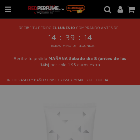
RECIBE TU PEDIDO
EL LUNES 10
COMPRANDO ANTES DE...
:
:
14
39
13
HORAS
MINUTOS
SEGUNDOS
Recibe tu pedido
MAÑANA Sábado día 8 (antes de las
14h)
por sólo 1.95 euros extra
INICIO
›
ASEO Y BAÑO
›
UNISEX
›
ISSEY MIYAKE
›
GEL DUCHA