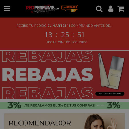
RECIBE TU PEDIDO
EL MARTES 11
COMPRANDO ANTES DE...
:
:
13
25
51
HORAS
MINUTOS
SEGUNDOS