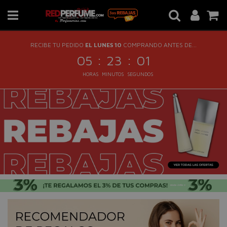
RECIBE TU PEDIDO
EL LUNES 10
COMPRANDO ANTES DE...
:
:
05
23
00
HORAS
MINUTOS
SEGUNDOS