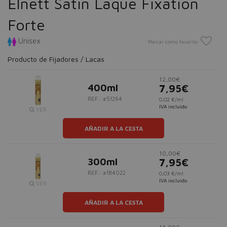
Elnett Satin Laque Fixation
Forte
Unisex
Marcar como favorito
Producto de Fijadores / Lacas
12,00€
400ml
7,95€
REF.: #51264
0,02 €/ml
IVA incluido
VER
AÑADIR A LA CESTA
10,00€
300ml
7,95€
REF.: #184022
0,03 €/ml
IVA incluido
VER
AÑADIR A LA CESTA