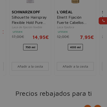
SCHWARZKOPF
L'ORÉAL
S
le
Silhouette Hairspray
Elnett Fijación
Pr
Flexible Hold Pure
Fuerte Cabellos
Su
Laca de fijación fexible
Laca fijadora
Lac
Formula
Teñidos
Ha
5€
unisex
unisex
un
17,00€
14,95€
12,00€
7,95€
23
750 ml
400 ml
Añadir a la cesta
Añadir a la cesta
Precios rebajados para ti