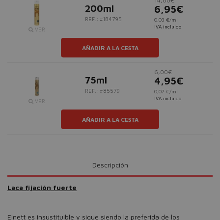
14,00€
200ml
6,95€
REF.: #184795
0,03 €/ml
IVA incluido
VER
AÑADIR A LA CESTA
6,00€
75ml
4,95€
REF.: #85579
0,07 €/ml
IVA incluido
VER
AÑADIR A LA CESTA
Descripción
Laca fijación fuerte
Elnett es insustituible y sigue siendo la preferida de los