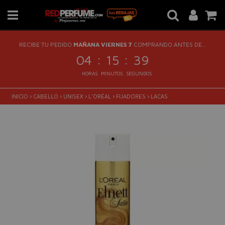
RECIBE TU PEDIDO
MAÑANA VIERNES 7
COMPRANDO ANTES DE...
:
:
04
15
38
HORAS
MINUTOS
SEGUNDOS
INICIO
›
CABELLO
›
UNISEX
›
L'ORÉAL
›
FIJADORES
›
LACAS