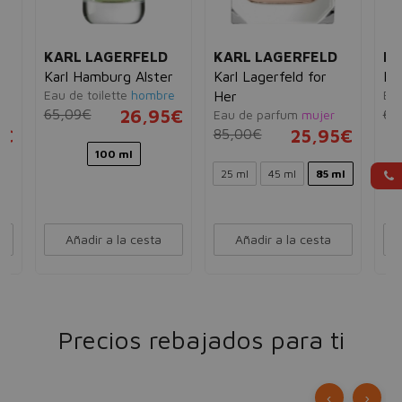
KARL LAGERFELD
KARL LAGERFELD
KA
Karl Hamburg Alster
Karl Lagerfeld for
Fl
Eau de toilette
hombre
Ea
Her
65,09€
26,95€
61
Eau de parfum
mujer
5€
85,00€
25,95€
100 ml
25 ml
45 ml
85 ml
Añadir a la cesta
Añadir a la cesta
Precios rebajados para ti
‹
›