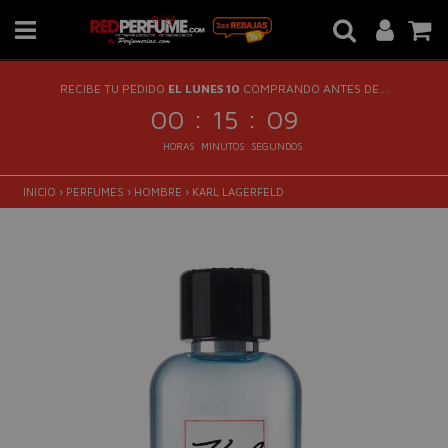
RECIBE TU PEDIDO
EL LUNES 10
COMPRANDO ANTES DE...
:
:
00
15
09
HORAS
MINUTOS
SEGUNDOS
INICIO
›
PERFUMES
›
HOMBRE
›
KARL LAGERFELD