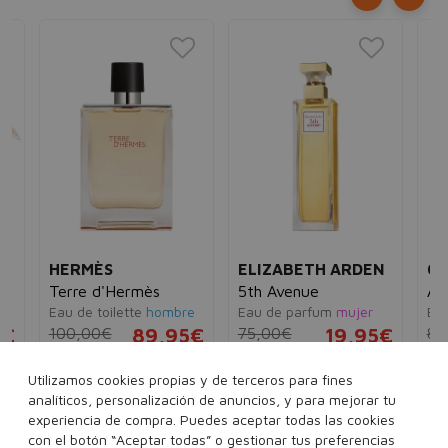
HERMÈS
ELIZABETH ARDEN
CA
Terre d'Hermès
5th Avenue
Ana
Eau de toilette
hombre
Eau de parfum
mujer
Eau
5€
100,00€
89,95€
75,00€
19,95€
89
50 ml
100 ml
30 ml
75 ml
125 ml
30
Utilizamos cookies propias y de terceros para fines
analíticos, personalización de anuncios, y para mejorar tu
125 ml
200 ml
Ver 1 set
experiencia de compra. Puedes aceptar todas las cookies
con el botón “Aceptar todas” o gestionar tus preferencias
Ver 7 sets