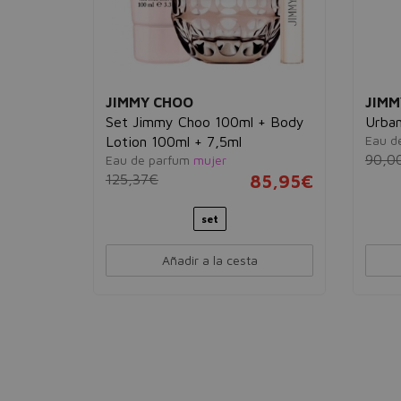
JIMMY CHOO
JIMM
Set Jimmy Choo 100ml + Body
Urba
Eau d
Lotion 100ml + 7,5ml
44,95€
90,0
Eau de parfum
mujer
125,37€
85,95€
 1 set
set
Añadir a la cesta