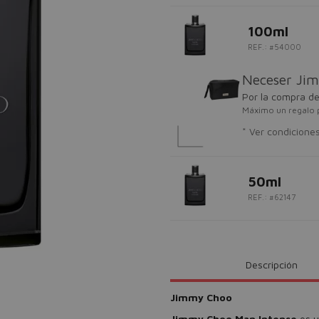
100ml
REF.: #54000
Neceser Ji
Por la compra d
Máximo un regalo 
* Ver condicione
50ml
REF.: #62147
Descripción
Jimmy Choo
Jimmy Choo Man Intense
es u