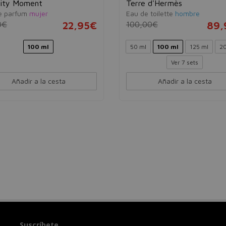
nity Moment
Terre d'Hermès
e parfum
mujer
Eau de toilette
hombre
0€
22,95€
100,00€
89,
100 ml
50 ml
100 ml
125 ml
20
Ver 7 sets
Añadir a la cesta
Añadir a la cesta
Suscríbete