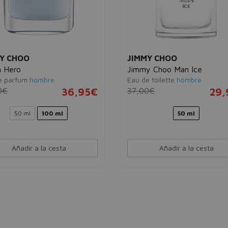
Y CHOO
JIMMY CHOO
n Hero
Jimmy Choo Man Ice
e parfum
hombre
Eau de toilette
hombre
0€
36,95€
37,00€
29,
50 ml
100 ml
50 ml
Añadir a la cesta
Añadir a la cesta