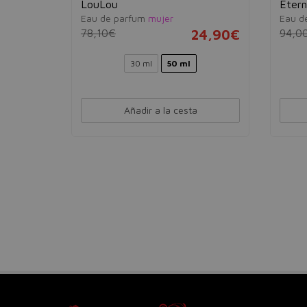
LouLou
Eter
Eau de parfum
mujer
Eau d
53,95€
78,10€
24,90€
94,0
Ver 1 set
30 ml
50 ml
Añadir a la cesta