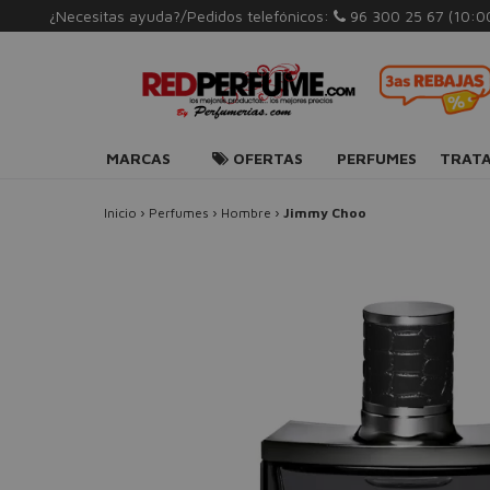
¿Necesitas ayuda?/Pedidos telefónicos:
96 300 25 67
(10:0
MARCAS
OFERTAS
PERFUMES
TRAT
Inicio
›
Perfumes
›
Hombre
›
Jimmy Choo