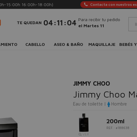
0h-15:00h 16:00h-18:00h)
Contacta con nuestros esp
Para recibir tu pedido
:
:
04
11
03
TE QUEDAN
el Martes 11
AMIENTO
CABELLO
ASEO & BAÑO
MAQUILLAJE
BEBÉS Y
JIMMY CHOO
Jimmy Choo Ma
Eau de toilette |
Hombre
200ml
REF.: #188638
VER