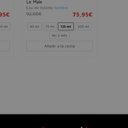
Le Male
Eau de toilette
hombre
95€
92,00€
75,95€
0 ml
40 ml
75 ml
125 ml
200 ml
Ver 2 sets
Añadir a la cesta