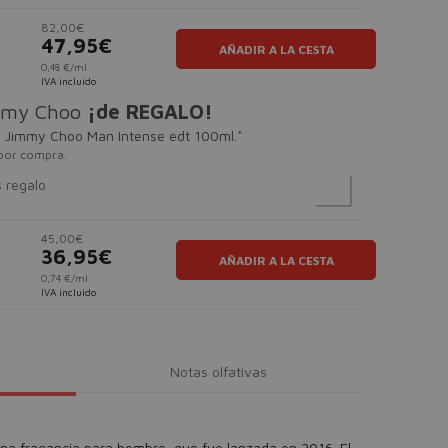
82,00€
47,95€
AÑADIR A LA CESTA
0,48 €/ml
IVA incluido
mmy Choo
¡de REGALO!
e Jimmy Choo Man Intense edt 100ml.*
por compra.
s regalo
45,00€
36,95€
AÑADIR A LA CESTA
0,74 €/ml
IVA incluido
Notas olfativas
na fragancia para hombre, que fue lanzada en 2016. El