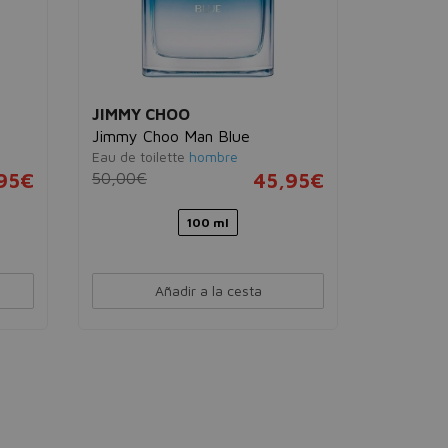
JIMMY CHOO
JIMMY 
Jimmy Choo Man Blue
Illicit
Eau de toilette
hombre
Eau de pa
95€
50,00€
45,95€
68,00€
100 ml
40 
Añadir a la cesta