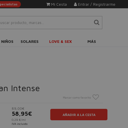
Mi Cesta
Entrar / Registrarme
ecialistas
 NIÑOS
SOLARES
LOVE & SEX
MÁS
n Intense
Marcar como favorito
89,00€
58,95€
AÑADIR A LA CESTA
0,29 €/ml
IVA incluido