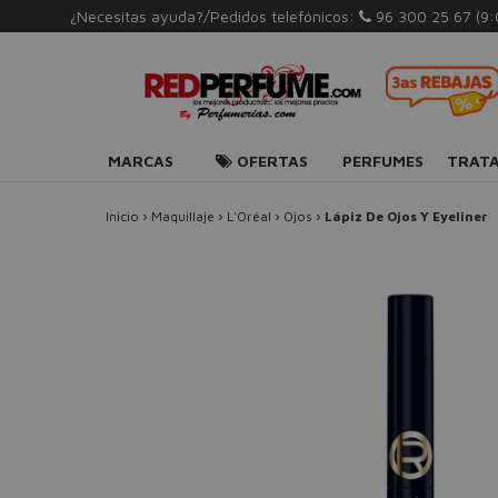
¿Necesitas ayuda?/Pedidos telefónicos:
96 300 25 67
(9
MARCAS
OFERTAS
PERFUMES
TRAT
Inicio
›
Maquillaje
›
L'Oréal
›
Ojos
›
Lápiz De Ojos Y Eyeliner