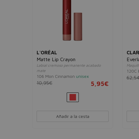
L'ORÉAL
CLAR
Matte Lip Crayon
Everl
Labial cremoso permanente acabado
Maquill
mate
120C 
zadora
106 Mon Cinnamon
unisex
62,5
10,95€
5,95€
11,95€
Añadir a la cesta