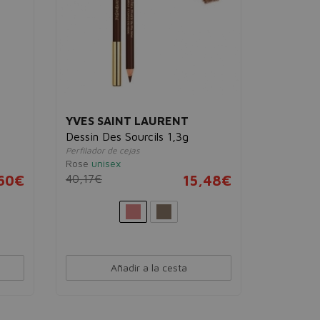
YVES SAINT LAURENT
Dessin Des Sourcils 1,3g
Perfilador de cejas
Rose
unisex
60€
40,17€
15,48€
Añadir a la cesta