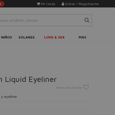
Mi Cesta
Entrar / Registrarme
s
 NIÑOS
SOLARES
LOVE & SEX
MÁS
 Liquid Eyeliner
Marcar como favorito
 y eyeliner