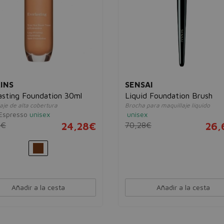
INS
SENSAI
asting Foundation 30ml
Liquid Foundation Brush
aje de alta cobertura
Brocha para maquillaje líquido
Espresso
unisex
unisex
4€
24,28€
70,28€
26,
Añadir a la cesta
Añadir a la cesta