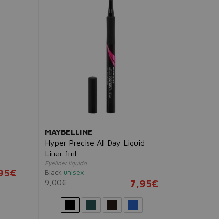
MAYBELLINE
L'ORÉAL
Hyper Precise All Day Liquid
Infaillib
Liner 1ml
Liner
Eyeliner líquido
Delineador 
95€
Black
unisex
05 Black V
9,00€
7,95€
11,00€