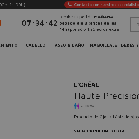
:00h-14:00h)
Contacta con nuestros especialista
Recibe tu pedido
MAÑANA
:
:
07
34
41
Sábado día 8 (antes de las
14h)
por sólo 1.95 euros extra
AMIENTO
CABELLO
ASEO & BAÑO
MAQUILLAJE
BEBÉS Y
L'ORÉAL
Haute Precision
Unisex
Producto de Ojos / Lápiz de ojos
SELECCIONA UN COLOR