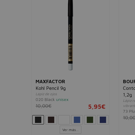
MAXFACTOR
BOUR
Kohl Pencil 9g
Conto
Lápiz de ojos
1,2g
020 Black
unisex
Lápiz r
18,95€
10,00€
5,95€
vibran
73 Pl
10,0
Ver más...