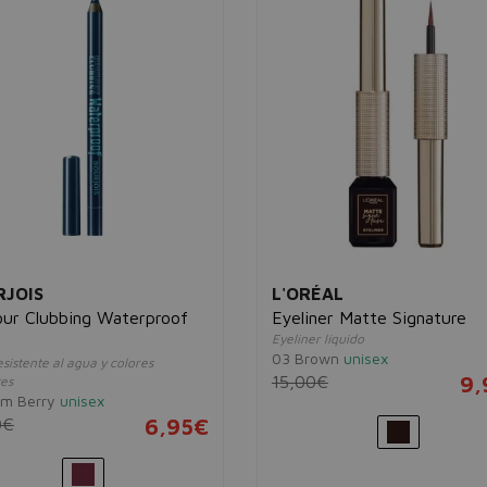
JOIS
L'ORÉAL
ur Clubbing Waterproof
Eyeliner Matte Signature
Eyeliner líquido
03 Brown
unisex
esistente al agua y colores
15,00€
9,
tes
um Berry
unisex
0€
6,95€