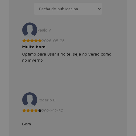
Paulo V
2026-05-28
Muito bom
Óptimo para usar á noite, seja no verão como
no inverno
Rogério B
2024-12-30
Bom