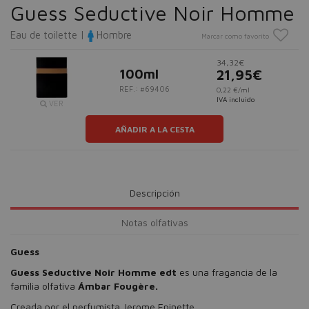
Guess Seductive Noir Homme
Eau de toilette |
Hombre
Marcar como favorito
34,32€
100ml
21,95€
REF.: #69406
0,22 €/ml
IVA incluido
VER
AÑADIR A LA CESTA
Descripción
Notas olfativas
Guess
Guess Seductive Noir Homme edt
es una fragancia de la
familia olfativa
Ámbar
Fougère.
Creada por el perfumista Jerome Epinette.