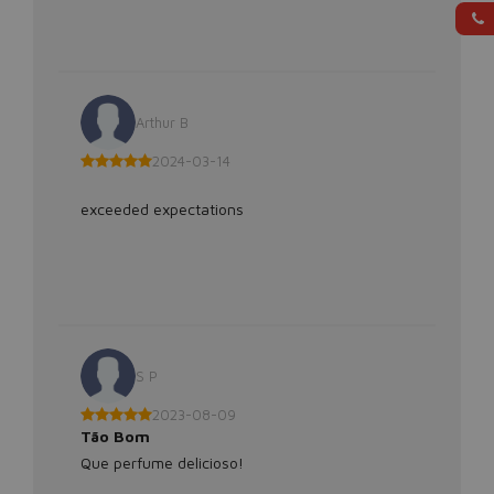
Arthur B
2024-03-14
exceeded expectations
S P
2023-08-09
Tão Bom
Que perfume delicioso!