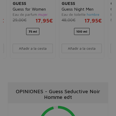
GUESS
GUESS
GU
Guess for Women
Guess Night Men
Gu
Eau de parfum
mujer
Eau de toilette
hombre
Eau
5€
29,00€
17,95€
48,00€
17,95€
50
75 ml
100 ml
Añadir a la cesta
Añadir a la cesta
OPINIONES
-
Guess Seductive Noir
Homme edt