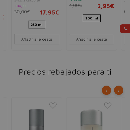
Bruma corporal
Spr
4,00€
2,95€
mujer
mu
30,00€
17,95€
6,
5€
200 ml
250 ml
Añadir a la cesta
Añadir a la cesta
Precios rebajados para ti
‹
›