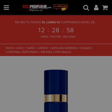
RECIBE TU PEDIDO
EL LUNES 10
COMPRANDO ANTES DE...
:
:
12
28
58
HORAS
MINUTOS
SEGUNDOS
INICIO
›
ASEO Y BAÑO
›
UNISEX
›
CAROLINA HERRERA
›
CUIDADO
CORPORAL PERFUMADO
›
BRUMAS CORPORALES