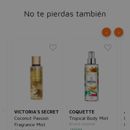
No te pierdas también
‹
›
ET
VICTORIA'S SECRET
COQUETTE
AL
Coconut Passion
Tropical Body Mist
Bo
Bruma corporal
Fragrance Mist
Co
unisex