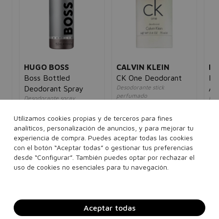
HUGO BOSS
CALVIN KLEIN
HU
 &
Boss Bottled
CK One Deodorant
Bo
Desodorante stick
t
Deodorant Spray
Af
perfumado
Desodorante spray
Loc
unisex
perfumado
des
25,00€
12,95€
hombre
ho
5€
Utilizamos cookies propias y de terceros para fines
24,00€
12,95€
60
analíticos, personalización de anuncios, y para mejorar tu
75 ml
experiencia de compra. Puedes aceptar todas las cookies
con el botón “Aceptar todas” o gestionar tus preferencias
150 ml
desde “Configurar”. También puedes optar por rechazar el
Añadir a la cesta
Añadir a la cesta
uso de cookies no esenciales para tu navegación.
Aceptar todas