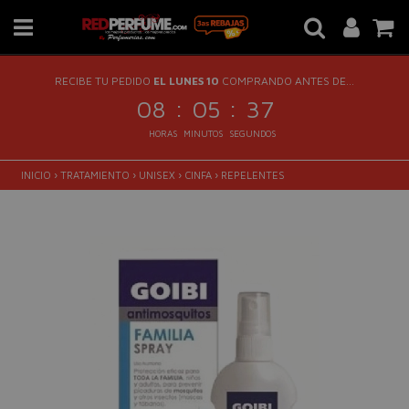
RECIBE TU PEDIDO
EL LUNES 10
COMPRANDO ANTES DE...
:
:
08
05
36
HORAS
MINUTOS
SEGUNDOS
INICIO
›
TRATAMIENTO
›
UNISEX
›
CINFA
›
REPELENTES