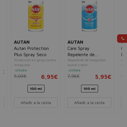
AUTAN
AUTAN
CI
Autan Protection
Care Spray
Goi
e
Plus Spray Seco
Repelente de
Re
Protección en spray contra
Repelente de mosquitos
Pro
Mosquitos
In
mosquitos
suave y seco
ins
unisex
unisex
un
5€
9,00€
6,95€
7,96€
5,95€
17
100 ml
100 ml
Añadir a la cesta
Añadir a la cesta