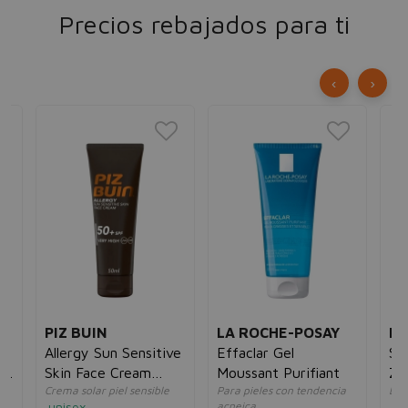
Precios rebajados para ti
‹
›
PIZ BUIN
LA ROCHE-POSAY
NI
a
Allergy Sun Sensitive
Effaclar Gel
Su
n
Skin Face Cream
Moussant Purifiant
Za
Crema solar piel sensible
Para pieles con tendencia
Loc
SPF50
unisex
acneica
un