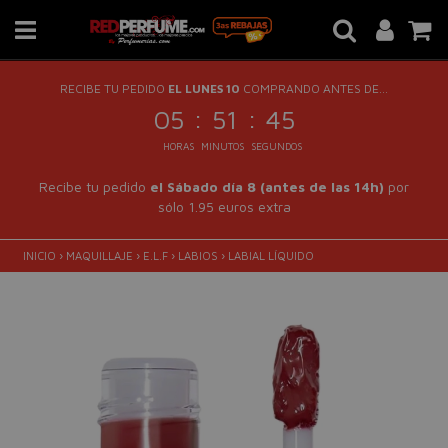
RECIBE TU PEDIDO
EL LUNES 10
COMPRANDO ANTES DE...
:
:
05
51
45
HORAS
MINUTOS
SEGUNDOS
Recibe tu pedido
el Sábado día 8 (antes de las 14h)
por
sólo 1.95 euros extra
INICIO
›
MAQUILLAJE
›
E.L.F
›
LABIOS
›
LABIAL LÍQUIDO