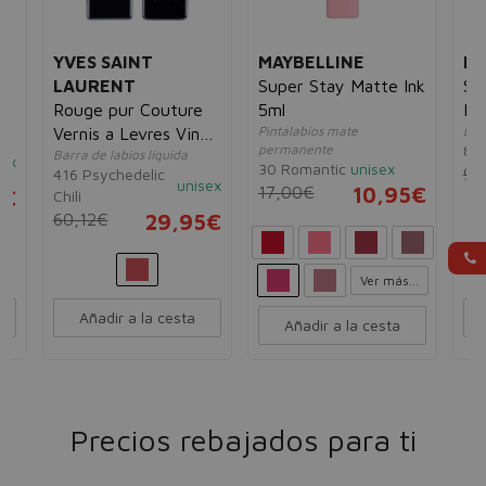
YVES SAINT
MAYBELLINE
RI
LAURENT
Super Stay Matte Ink
St
Rouge pur Couture
5ml
Li
Pintalabios mate
Bar
Vernis a Levres Vinyl
permanente
82
Barra de labios líquida
Cream
sex
30 Romantic
unisex
9,
416 Psychedelic
unisex
17,00€
10,95€
5€
Chili
60,12€
29,95€
Ver más...
Añadir a la cesta
Añadir a la cesta
Precios rebajados para ti