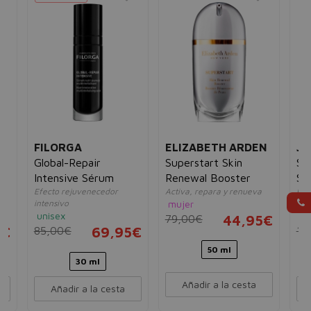
FILORGA
ELIZABETH ARDEN
JU
Global-Repair
Superstart Skin
Sk
Intensive Sérum
Renewal Booster
SC
Efecto rejuvenecedor
Activa, repara y renueva
Rep
o
intensivo
mujer
alis
unisex
mu
79,00€
44,95€
5€
85,00€
69,95€
13
50 ml
30 ml
Añadir a la cesta
Añadir a la cesta