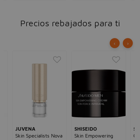
Precios rebajados para ti
‹
›
JUVENA
SHISEIDO
SI
Skin Specialists Nova
Skin Empowering
Cr