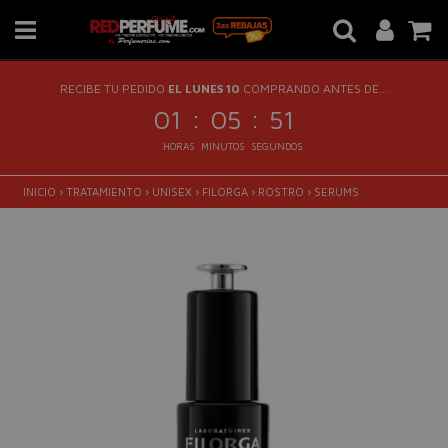
RECIBE TU PEDIDO
EL LUNES 10
COMPRANDO ANTES DE...
:
:
01
05
51
HORAS
MINUTOS
SEGUNDOS
INICIO
›
TRATAMIENTO
›
UNISEX
›
FILORGA
›
ROSTRO
›
SERUMS