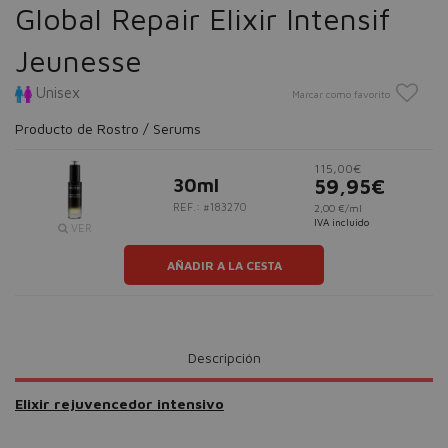
Global Repair Elixir Intensif
Jeunesse
Unisex
Marcar como favorito
Producto de Rostro / Serums
115,00€
30ml
59,95€
REF.: #183270
2,00 €/ml
IVA incluido
VER
AÑADIR A LA CESTA
Descripción
Elixir rejuvencedor intensivo