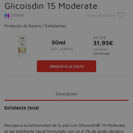
Glicoisdin 15 Moderate
Unisex
Marcar como favorito
Producto de Rostro / Exfoliantes
48,00€
50ml
31,95€
REF.: #184169
0,64 €/ml
IVA incluido
VER
AÑADIR A LA CESTA
Descripción
Exfoliante facial
Recupera la luminosidad de tu piel con Glicoisdin® 15 Moderate,
el gel exfoliante facial formulado con un 6,1% de ácido glicólico