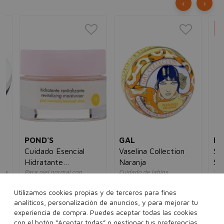
‹
›
POND'S
GAL
FO
Cuidado Esencial
Vaselina Collection
St
Hidratante
Naranja
So
ara
Para piel normal con
Cuidado de labios
Sop
Revitalizadora H
Omega 6
unisex
un
unisex
5,00€
4,95€
11
Utilizamos cookies propias y de terceros para fines
5€
7,00€
4,95€
analíticos, personalización de anuncios, y para mejorar tu
experiencia de compra. Puedes aceptar todas las cookies
15 g
con el botón “Aceptar todas” o gestionar tus preferencias
50 ml