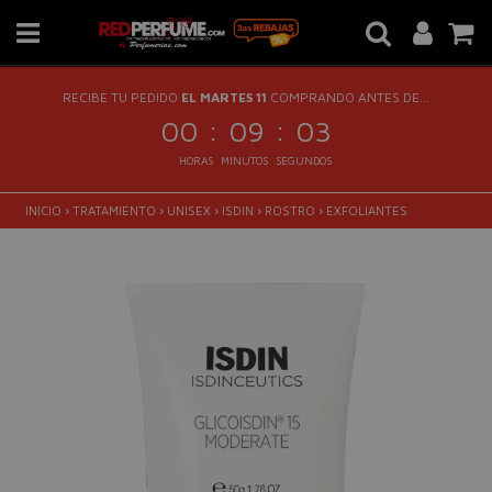
RECIBE TU PEDIDO
EL MARTES 11
COMPRANDO ANTES DE...
:
:
00
09
02
HORAS
MINUTOS
SEGUNDOS
INICIO
›
TRATAMIENTO
›
UNISEX
›
ISDIN
›
ROSTRO
›
EXFOLIANTES