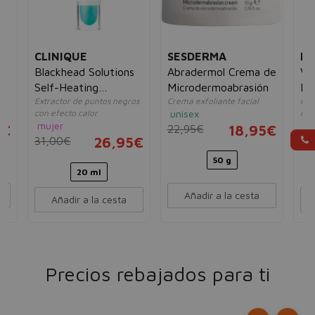
CLINIQUE
SESDERMA
EL
e
Blackhead Solutions
Abradermol Crema de
Vis
Self-Heating
Microdermoabrasión
Exf
Extractor de puntos negros
Crema exfoliante facial
Gel 
Blackhead Extractor
con efecto calor
unisex
nor
mujer
mu
5€
22,95€
18,95€
31,00€
26,95€
20
50 g
20 ml
Añadir a la cesta
Añadir a la cesta
Precios rebajados para ti