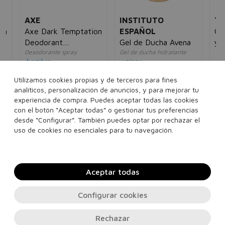
AXE
INSTITUTO
TU
on
Axe Dark Temptation
ESPAÑOL
Ge
Deodorant
Gel de Ducha Avena
y 
Desodorante spray
Gel de ducha hidratante
un
Bodyspray
hombre
unisex
4,
5€
4,00€
2,95€
4,00€
2,95€
Utilizamos cookies propias y de terceros para fines
analíticos, personalización de anuncios, y para mejorar tu
35 ml
150 ml
1250 ml
experiencia de compra. Puedes aceptar todas las cookies
con el botón “Aceptar todas” o gestionar tus preferencias
Ver 2 sets
desde “Configurar”. También puedes optar por rechazar el
Añadir a la cesta
Añadir a la cesta
uso de cookies no esenciales para tu navegación.
Aceptar todas
Configurar cookies
Rechazar
Contacto, soporte e información legal