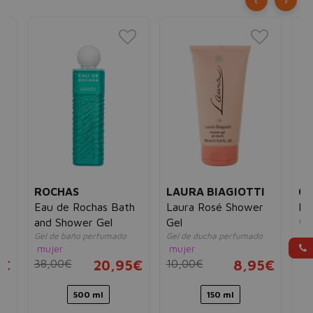
‹
›
ROCHAS
LAURA BIAGIOTTI
CH
&
Eau de Rochas Bath
Laura Rosé Shower
Pe
Gel
and Shower Gel
Gel
mu
Gel de baño perfumado
Gel de ducha perfumado
38
mujer
mujer
5€
38,00€
20,95€
10,00€
8,95€
500 ml
150 ml