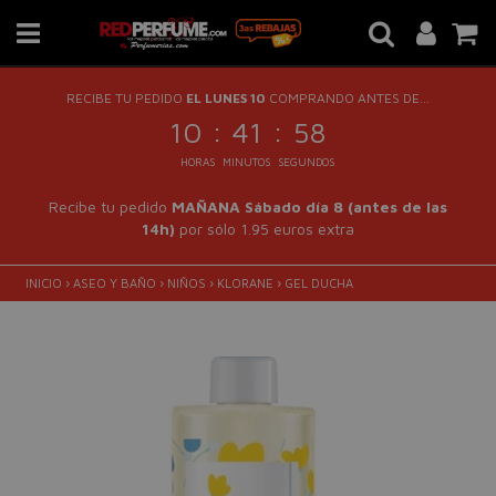
RECIBE TU PEDIDO
EL LUNES 10
COMPRANDO ANTES DE...
:
:
10
41
57
HORAS
MINUTOS
SEGUNDOS
Recibe tu pedido
MAÑANA Sábado día 8 (antes de las
14h)
por sólo 1.95 euros extra
INICIO
›
ASEO Y BAÑO
›
NIÑOS
›
KLORANE
›
GEL DUCHA