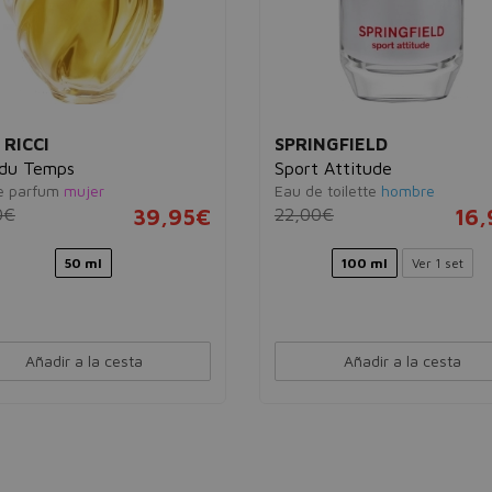
 RICCI
SPRINGFIELD
 du Temps
Sport Attitude
e parfum
mujer
Eau de toilette
hombre
0€
39,95€
22,00€
16
50 ml
100 ml
Ver 1 set
Añadir a la cesta
Añadir a la cesta