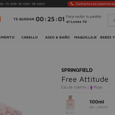
0h-15:00h 16:00h-18:00h)
Contacta con nuestros esp
Para recibir tu pedido
:
:
00
25
00
TE QUEDAN
el Lunes 10
AMIENTO
CABELLO
ASEO & BAÑO
MAQUILLAJE
BEBÉS Y
SPRINGFIELD
Free Attitude
Eau de toilette |
Mujer
100ml
REF.: #194215
VER