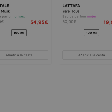
TALE
LATTAFA
 Musk
Yara Tous
e parfum
unisex
Eau de parfum
mujer
0€
54,95€
50,00€
19
100 ml
100 ml
Añadir a la cesta
Añadir a la cesta