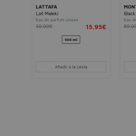
LATTAFA
MON
l
Lail Maleki
Black
Eau de parfum
unisex
Eau d
30,00€
15,95€
80,0
3,98€
100 ml
Añadir a la cesta