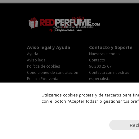
Aviso legal y Ayuda
Contacto y Soporte
Ayuda
Nuestras tiendas
Aviso legal
Contacto
Política de cookies
96 300 25 67
Condiciones de contratación
Contacta con nuestros
Política Postventa
especialistas
Stop Publi/Baja Publicitaria
Área Privada
Configurar Cookies
Horario Atención al cliente :
Utilizamos cookies propias y de terceros para fi
Lunes-Jueves : 9:00h-19:00h
con el botón “Aceptar todas” o gestionar tus pre
Viernes : 9:00h-14:00h
Sabado : 10:00h-15:00h
16:00h-18:00h
Rec