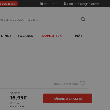
Mi Cesta
Entrar / Registrarme
ecialistas
 NIÑOS
SOLARES
LOVE & SEX
MÁS
Marcar como favorito
31,52€
16,95€
AÑADIR A LA CESTA
0,17 €/ml
IVA incluido