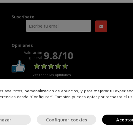
Suscríbete
Opiniones
9.8/10
Valoración
general
Ver todas las opiniones
nes analíticos, personalización de anuncios, y para mejorar tu experie
ferencias desde “Configurar”. También puedes optar por rechazar el u
hazar
Configurar cookies
Acepta
© 2026
REDPERFUME.COM
. Todos los derechos reservados