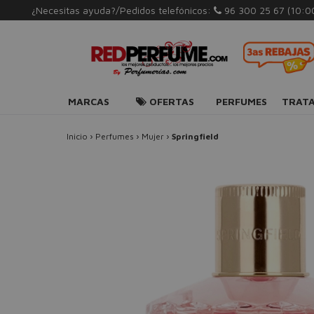
¿Necesitas ayuda?/Pedidos telefónicos:
96 300 25 67
(10:0
MARCAS
OFERTAS
PERFUMES
TRAT
Inicio
›
Perfumes
›
Mujer
›
Springfield