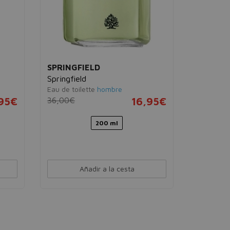
SPRINGFIELD
SPRINGF
Springfield
Pure Att
Eau de toilette
hombre
Eau de toi
,95€
36,00€
16,95€
31,00€
200 ml
Añadir a la cesta