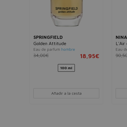
SPRINGFIELD
NINA
Golden Attitude
L'Air
Eau de parfum
hombre
Eau d
18,95€
34,00€
18,95€
90,5
100 ml
Añadir a la cesta