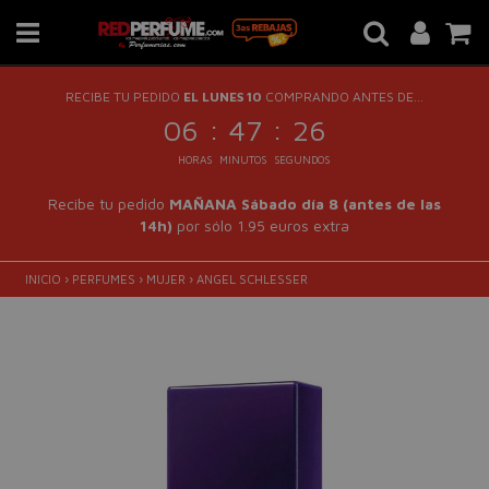
RECIBE TU PEDIDO
EL LUNES 10
COMPRANDO ANTES DE...
:
:
06
47
26
HORAS
MINUTOS
SEGUNDOS
Recibe tu pedido
MAÑANA Sábado día 8 (antes de las
14h)
por sólo 1.95 euros extra
INICIO
›
PERFUMES
›
MUJER
›
ANGEL SCHLESSER