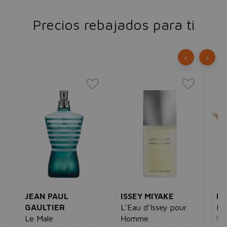
Precios rebajados para ti
‹
›
JEAN PAUL
ISSEY MIYAKE
B
GAULTIER
L'Eau d'Issey pour
My
Ea
Le Male
Homme