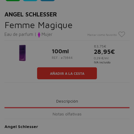
ANGEL SCHLESSER
Femme Magique
Eau de parfum |
Mujer
Marcar como favorito
83,75€
100ml
28,95€
REF.: #73844
0,29 €/ml
IVA incluido
AÑADIR A LA CESTA
Descripción
Notas olfativas
Angel Schlesser