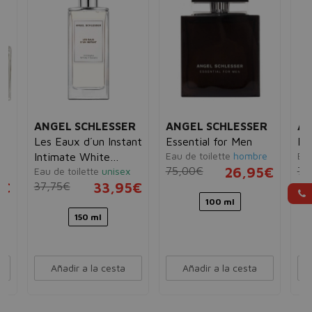
R
ANGEL SCHLESSER
ANGEL SCHLESSER
AN
Les Eaux d´un Instant
Essential for Men
Fe
Eau de toilette
hombre
Eau
Intimate White
75,00€
26,95€
75
e
Eau de toilette
unisex
Flowers
5€
37,75€
33,95€
100 ml
150 ml
Añadir a la cesta
Añadir a la cesta