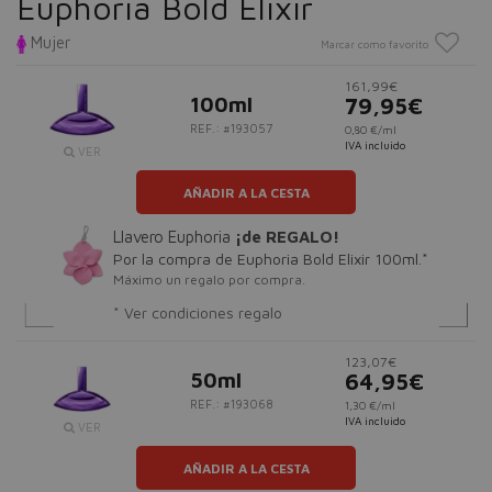
Euphoria Bold Elixir
Mujer
Marcar como favorito
161,99€
100ml
79,95€
REF.: #193057
0,80 €/ml
IVA incluido
VER
AÑADIR A LA CESTA
Llavero Euphoria
¡de REGALO!
Por la compra de Euphoria Bold Elixir 100ml.*
Máximo un regalo por compra.
* Ver condiciones regalo
123,07€
50ml
64,95€
REF.: #193068
1,30 €/ml
IVA incluido
VER
AÑADIR A LA CESTA