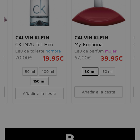
CALVIN KLEIN
CALVIN KLEIN
CA
CK IN2U for Him
My Euphoria
Ob
Eau de toilette
hombre
Eau de parfum
mujer
Eau
5€
70,00€
19,95€
67,00€
39,95€
65
50 ml
100 ml
30 ml
50 ml
150 ml
Añadir a la cesta
Añadir a la cesta
B