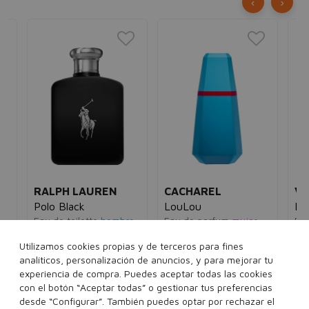
‹
›
RALPH LAUREN
CACHAREL
VE
Polo Black
LouLou
Re
Eau de toilette
hombre
Eau de parfum
mujer
Eau
5€
93,00€
42,95€
78,10€
24,90€
42
Utilizamos cookies propias y de terceros para fines
analíticos, personalización de anuncios, y para mejorar tu
75 ml
125 ml
30 ml
50 ml
experiencia de compra. Puedes aceptar todas las cookies
con el botón “Aceptar todas” o gestionar tus preferencias
desde “Configurar”. También puedes optar por rechazar el