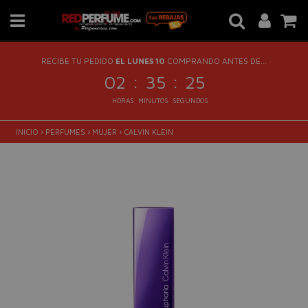
RECIBE TU PEDIDO
EL LUNES 10
COMPRANDO ANTES DE...
:
:
02
35
24
HORAS
MINUTOS
SEGUNDOS
INICIO
›
PERFUMES
›
MUJER
›
CALVIN KLEIN