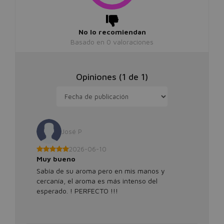
No lo recomiendan
Basado en
0
valoraciones
Opiniones (
1
de
1
)
José P
2026-06-10
Muy bueno
Sabía de su aroma pero en mis manos y
cercanía, el aroma es más intenso del
esperado. ! PERFECTO !!!