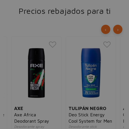
Precios rebajados para ti
‹
›
AXE
TULIPÁN NEGRO
AX
te
Axe Africa
Deo Stick Energy
Go
Deodorant Spray
Cool System for Men
De
Desodorante spray
Desodorante stick
Des