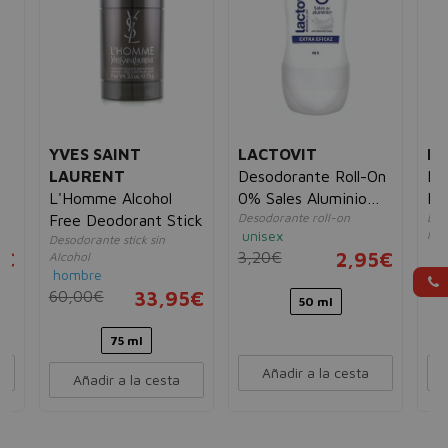
YVES SAINT
LACTOVIT
LA
LAURENT
Desodorante Roll-On
De
L'Homme Alcohol
0% Sales Aluminio
Ph
Desodorante roll-on
Des
Free Deodorant Stick
Extra Eficaz
unisex
hu
Desodorante stick sin
mu
5€
3,20€
2,95€
Alcohol
29
hombre
60,00€
33,95€
50 ml
75 ml
Añadir a la cesta
Añadir a la cesta