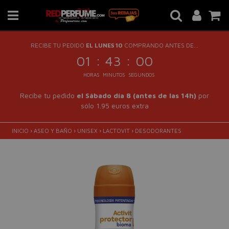
RECIBE TU PEDIDO
EL LUNES 10
COMPRANDO ANTES DE...
:
:
01
42
59
HORAS
MINUTOS
SEGUNDOS
Recibe tu pedido
el Sábado día 8 (antes de las 14h)
por
sólo 1.95 euros extra
INICIO
›
ASEO Y BAÑO
›
UNISEX
›
LACTOVIT
›
DESODORANTES