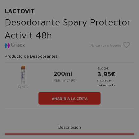
LACTOVIT
Desodorante Spary Protector
Activit 48h
Unisex
Marcar como favorito
Producto de Desodorantes
6,00€
200ml
3,95€
REF.: #184901
0,02 €/ml
IVA incluido
VER
AÑADIR A LA CESTA
Descripción