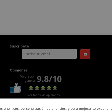
Suscríbete
Opiniones
9.8/10
Valoración
general
Ver todas las opiniones
nes analíticos, personalización de anuncios, y para mejorar tu experie