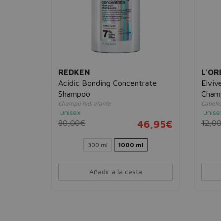
REDKEN
L'OR
r Hold
Acidic Bonding Concentrate
Elviv
Shampoo
Champ
Champú hidratante
Cabell
13,95€
unisex
unise
80,00€
46,95€
12,0
300 ml
1000 ml
Añadir a la cesta