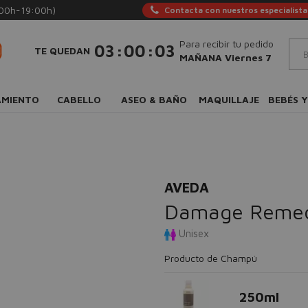
:00h-19:00h)
Contacta con nuestros especialista
Para recibir tu pedido
:
:
03
00
02
TE QUEDAN
MAÑANA Viernes 7
AMIENTO
CABELLO
ASEO & BAÑO
MAQUILLAJE
BEBÉS Y
AVEDA
Damage Remed
Unisex
Producto de Champú
250ml