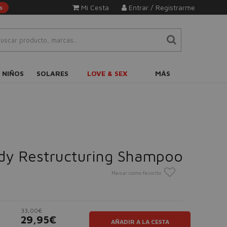
Mi Cesta
Entrar / Registrarme
s
 NIÑOS
SOLARES
LOVE & SEX
MÁS
y Restructuring Shampoo
Marcar como favorito
33,00€
29,95€
AÑADIR A LA CESTA