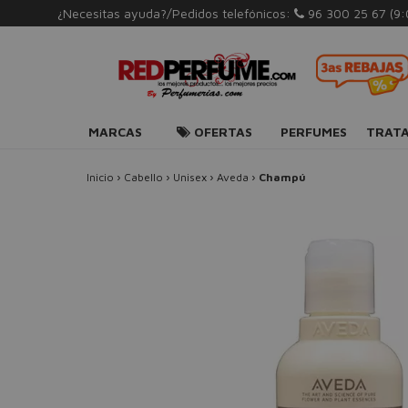
¿Necesitas ayuda?/Pedidos telefónicos:
96 300 25 67
(9
MARCAS
OFERTAS
PERFUMES
TRAT
Inicio
›
Cabello
›
Unisex
›
Aveda
›
Champú