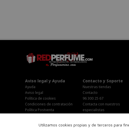
Aviso legal y Ayuda
Contacto y Soporte
Ayuda
Nuestras tiendas
Aviso legal
Contacto
Política de cookies
96 300 25 67
Condiciones de contratación
Contacta con nuestros
Política Postventa
especialistas
Stop Publi/Baja Publicitaria
Área Privada
Configurar Cookies
Horario Atención al cliente :
Utilizamos cookies propias y de terceros para fi
Lunes-Jueves : 9:00h-19:00h