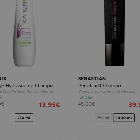
RIX
SEBASTIAN
age Hydrasource Champú
Penetraitt Champú
 Cabello Seco/Puntas Abiertas
Champú reparador y fortalecedor
x
unisex
0€
13,95€
45,00€
39,
250 ml
250 ml
1000 ml