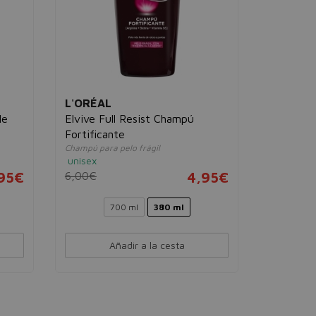
L'ORÉAL
le
Elvive Full Resist Champú
Fortificante
Champú para pelo frágil
unisex
95€
6,00€
4,95€
700 ml
380 ml
Añadir a la cesta