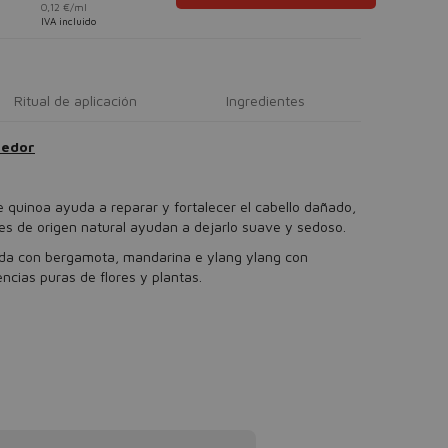
0,12 €/ml
IVA incluido
Ritual de aplicación
Ingredientes
cedor
 quinoa ayuda a reparar y fortalecer el cabello dañado,
es de origen natural ayudan a dejarlo suave y sedoso.
da con bergamota, mandarina e ylang ylang con
encias puras de flores y plantas.