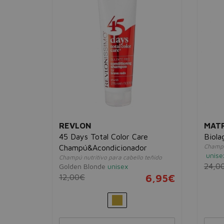
REVLON
MAT
45 Days Total Color Care
Biol
o seco
Champú
Champú&Acondicionador
unise
Champú nutritivo para cabello teñido
19,95€
24,0
Golden Blonde
unisex
12,00€
6,95€