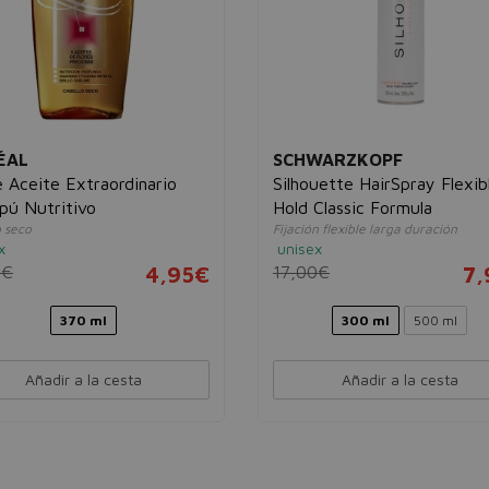
ÉAL
SCHWARZKOPF
e Aceite Extraordinario
Silhouette HairSpray Flexib
ú Nutritivo
Hold Classic Formula
o seco
Fijación flexible larga duración
x
unisex
0€
4,95€
17,00€
7,
370 ml
300 ml
500 ml
Añadir a la cesta
Añadir a la cesta