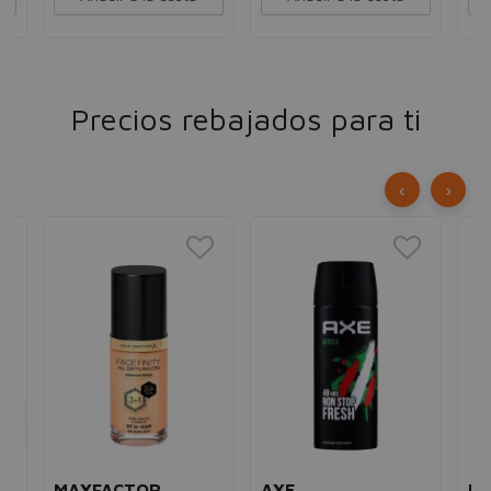
Precios rebajados para ti
‹
›
MAXFACTOR
AXE
NA