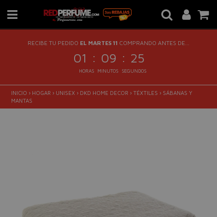
RECIBE TU PEDIDO
EL MARTES 11
COMPRANDO ANTES DE...
:
:
01
09
24
HORAS
MINUTOS
SEGUNDOS
INICIO
›
HOGAR
›
UNISEX
›
DKD HOME DECOR
›
TÉXTILES
›
SÁBANAS Y
MANTAS