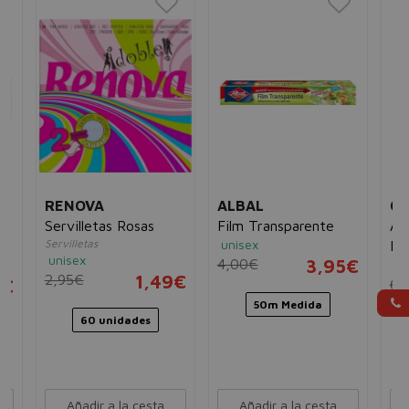
RENOVA
ALBAL
QU
Servilletas Rosas
Film Transparente
Ac
Servilletas
unisex
Re
unisex
4,00€
3,95€
un
Vi
2,95€
1,49€
5€
6,
50m Medida
60 unidades
Añadir a la cesta
Añadir a la cesta