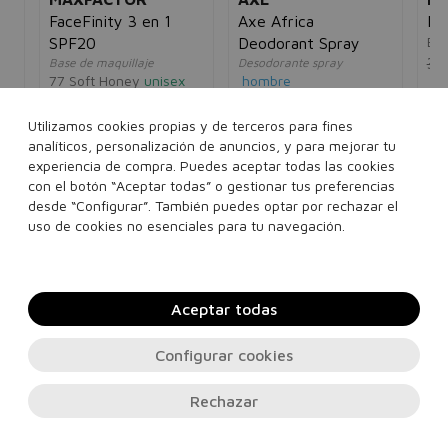
FaceFinity 3 en 1
Axe Africa
Na
Eau
SPF20
Deodorant Spray
33
Base de maquillaje
Desodorante spray
77 Soft Honey
unisex
hombre
sex
13,55€
10,95€
4,00€
2,95€
5€
Utilizamos cookies propias y de terceros para fines
analíticos, personalización de anuncios, y para mejorar tu
150 ml
experiencia de compra. Puedes aceptar todas las cookies
Ver más...
con el botón “Aceptar todas” o gestionar tus preferencias
desde “Configurar”. También puedes optar por rechazar el
Añadir a la cesta
Añadir a la cesta
uso de cookies no esenciales para tu navegación.
Aceptar todas
Configurar cookies
Rechazar
Contacto, soporte e información legal
© 2026
REDPERFUME.COM
. Todos los derechos reservados