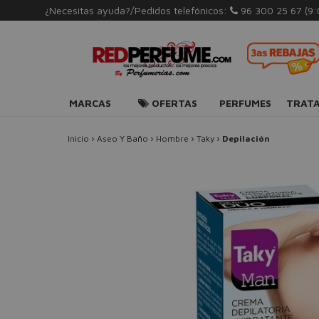
¿Necesitas ayuda?/Pedidos telefónicos:
96 300 25 67
(9
MARCAS
OFERTAS
PERFUMES
TRAT
Inicio
›
Aseo Y Baño
›
Hombre
›
Taky
›
Depilación