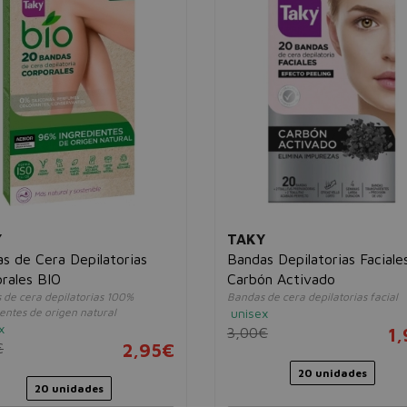
Y
TAKY
s de Cera Depilatorias
Bandas Depilatorias Faciale
rales BIO
Carbón Activado
 de cera depilatorias 100%
Bandas de cera depilatorias facial
entes de origen natural
unisex
x
3,00€
1
€
2,95€
20 unidades
20 unidades