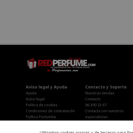
Aviso legal y Ayuda
Contacto y Soporte
Ayuda
Nuestras tiendas
Aviso legal
Contacto
Política de cookies
96 300 25 67
Condiciones de contratación
Contacta con nuestros
Política Postventa
especialistas
Stop Publi/Baja Publicitaria
Área Privada
Configurar Cookies
Horario Atención al cliente :
Utilizamos cookies propias y de terceros para fi