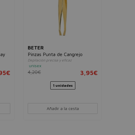
BETER
ray
Pinzas Punta de Cangrejo
Depilación precisa y eficaz
unisex
95€
4,20€
3,95€
1 unidades
Añadir a la cesta