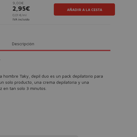
9,00€
2,95€
AÑADIR A LA CESTA
0,01 €/ml
IVA incluido
Descripción
e
a hombre Taky, depil duo es un pack depilatorio para
n solo producto, una crema depilatoria y una
z en tan solo 3 minutos.