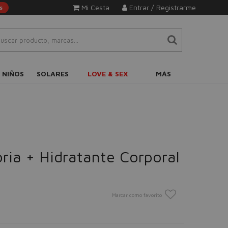
Mi Cesta
Entrar / Registrarme
s
 NIÑOS
SOLARES
LOVE & SEX
MÁS
ria + Hidratante Corporal
Marcar como favorito