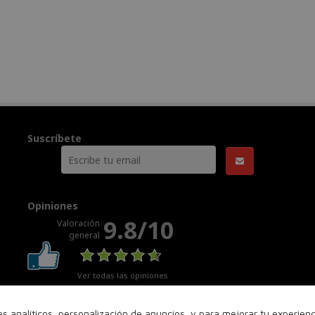
Suscríbete
Opiniones
9.8/10
Valoración
general
Ver todas las opiniones
nes analíticos, personalización de anuncios, y para mejorar tu experie