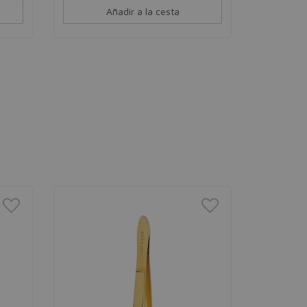
Añadir a la cesta
AXE
Axe Mari
Desodorant
hombre
4,00€