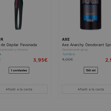
ER
AXE
 de Depilar Pavonada
Axe Anarchy Deodorant Sp
precisión y eficacia
Desodorante spray
x
hombre
€
3,95€
4,00€
2,
1 unidades
150 ml
Añadir a la cesta
Añadir a la cesta