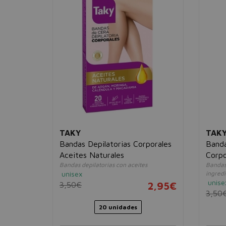
TAKY
TAK
Bandas Depilatorias Corporales
Banda
Aceites Naturales
Corpo
Bandas depilatorias con aceites
Bandas
2,95€
unisex
ingredi
unise
3,50€
2,95€
3,50
20 unidades