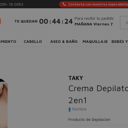
:00h-19:00h)
Contacta con nuestros especialista
Para recibir tu pedido
:
:
00
44
23
TE QUEDAN
MAÑANA Viernes 7
AMIENTO
CABELLO
ASEO & BAÑO
MAQUILLAJE
BEBÉS Y
TAKY
Crema Depilato
2en1
Hombre
Producto de Depilación