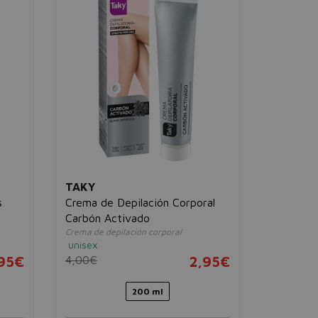
TAKY
TAKY
s
Crema de Depilación Corporal
Cera Divi
Carbón Activado
Naturale
Crema de depilación corporal
Cera facial
unisex
unisex
,95€
4,00€
2,95€
9,00€
200 ml