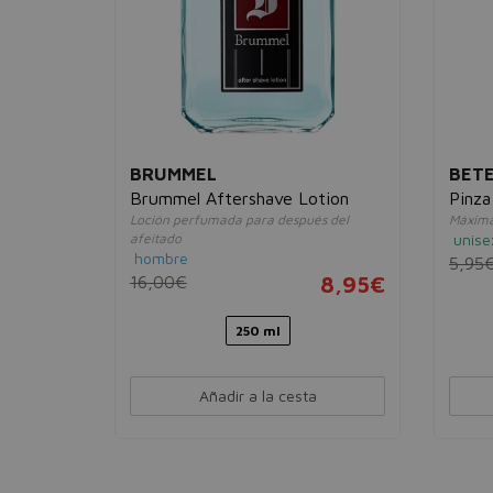
BRUMMEL
BET
r Gel
Brummel Aftershave Lotion
Pinza
Loción perfumada para después del
Máxima 
afeitado
unise
hombre
3,95€
5,95
16,00€
8,95€
250 ml
Añadir a la cesta