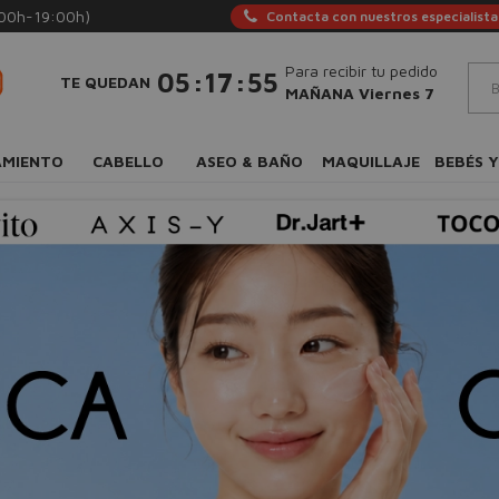
:00h-19:00h)
Contacta con nuestros especialista
Para recibir tu pedido
:
:
05
17
54
TE QUEDAN
MAÑANA Viernes 7
AMIENTO
CABELLO
ASEO & BAÑO
MAQUILLAJE
BEBÉS Y