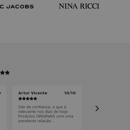
0
Artur Vicente
10/10
Site de confiança, o que é
relevante nos dias de hoje.
Produtos ORIGINAIS com uma
excelente relação
preço/qualidade. Muitas opções
de escolha com variadíssimos