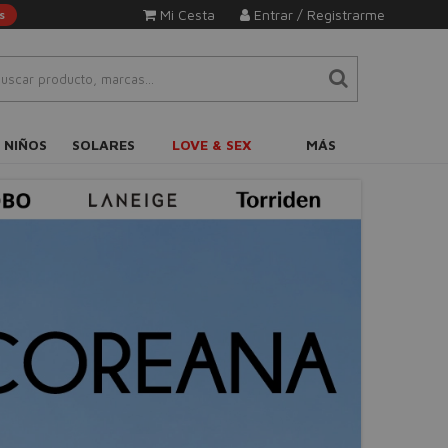
Mi Cesta
Entrar / Registrarme
s
 NIÑOS
SOLARES
LOVE & SEX
MÁS