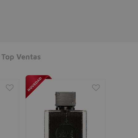
artigos das melhores marcas
Entrega super rápida, em 24 ou
48 horas. É o meu fornecedor
favorito há alguns anos Vale
bem a pena. 5*****
Top Ventas