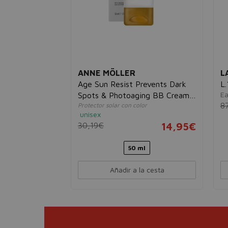
ANNE MÖLLER
L
'Brush
Age Sun Resist Prevents Dark
L.
Ea
Spots & Photoaging BB Cream
isex
8
Protector solar con color
SPF50+
9,95€
unisex
30,19€
14,95€
50 ml
esta
Añadir a la cesta