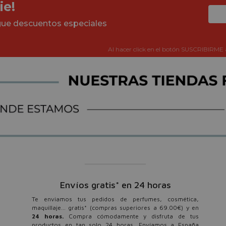
ie!
igue descuentos especiales
Al hacer click en el botón SUSCRIBIRME 
Envíos gratis* en 24 horas
Te enviamos tus pedidos de perfumes, cosmética,
maquillaje... gratis* (compras superiores a 69.00€) y en
24 horas.
Compra cómodamente y disfruta de tus
productos en tan solo 24 horas. Envíamos a España