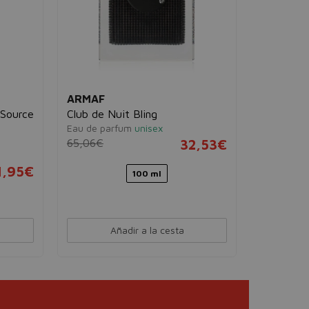
ARMAF
BURB
 Source
Club de Nuit Bling
Burber
Eau de parfum
unisex
Intens
65,06€
32,53€
Eau de 
132,0
1,95€
100 ml
30 ml
Añadir a la cesta