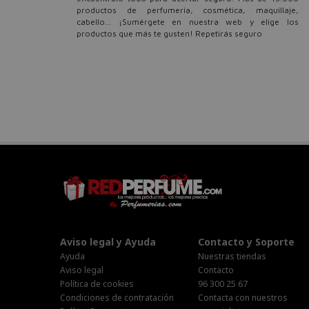
productos de perfumería, cosmética, maquillaje,
cabello... ¡Sumérgete en nuestra web y elige los
productos que más te gusten! Repetirás seguro
Aviso legal y Ayuda
Contacto y Soporte
Ayuda
Nuestras tiendas
Aviso legal
Contacto
Política de cookies
96 300 25 67
Condiciones de contratación
Contacta con nuestros