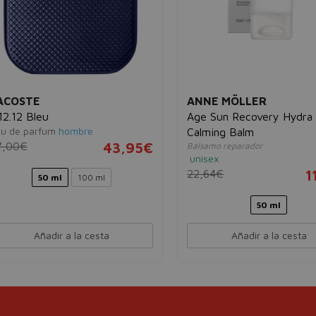
ACOSTE
ANNE MÖLLER
12.12 Bleu
Age Sun Recovery Hydra
u de parfum
hombre
Calming Balm
7,00€
43,95€
Bálsamo reparador
unisex
22,64€
1
50 ml
100 ml
50 ml
Añadir a la cesta
Añadir a la cesta