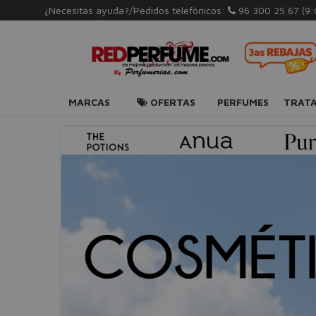
¿Necesitas ayuda?/Pedidos telefónicos:
96 300 25 67
(9
MARCAS
OFERTAS
PERFUMES
TRAT