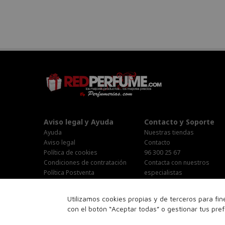
Aviso legal y Ayuda
Contacto y Soporte
Ayuda
Nuestras tiendas
Aviso legal
Contacto
Política de cookies
96 300 25 67
Condiciones de contratación
Contacta con nuestros
Política Postventa
especialistas
Stop Publi/Baja Publicitaria
Área Privada
Configurar Cookies
Horario Atención al cliente :
Utilizamos cookies propias y de terceros para fi
Lunes-Jueves : 9:00h-19:00h
con el botón “Aceptar todas” o gestionar tus pre
Viernes : 9:00h-14:00h
Sabado : 10:00h-15:00h