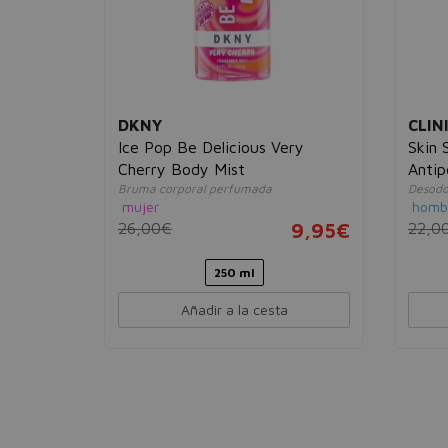
DKNY
CLIN
trus
Ice Pop Be Delicious Very
Skin 
Cherry Body Mist
Antip
Bruma corporal perfumada
Desodo
On
mujer
homb
9,95€
26,00€
9,95€
22,0
250 ml
Añadir a la cesta