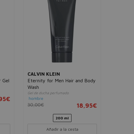
CALVIN KLEIN
MARC J
 Gel
Eternity for Men Hair and Body
Lola Silk
Gel de duc
Wash
mujer
Gel de ducha perfumado
95€
38,00€
hombre
30,00€
18,95€
200 ml
Añadir a la cesta