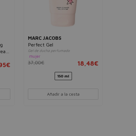
MARC JACOBS
ng
Perfect Gel
Gel de ducha perfumado
ream
mujer
37,00€
18,48€
,95€
150 ml
Añadir a la cesta