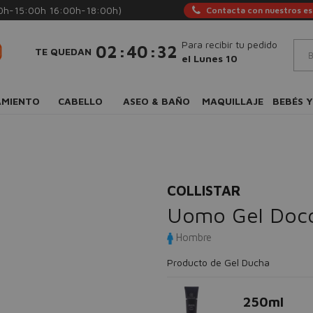
0h-15:00h 16:00h-18:00h)
Contacta con nuestros esp
Para recibir tu pedido
:
:
02
40
31
TE QUEDAN
el Lunes 10
AMIENTO
CABELLO
ASEO & BAÑO
MAQUILLAJE
BEBÉS Y
COLLISTAR
Uomo Gel Docc
Hombre
Producto de Gel Ducha
250ml