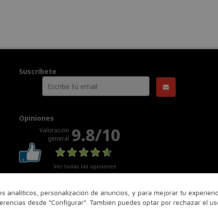
Suscríbete
Opiniones
9.8/10
Valoración
general
Ver todas las opiniones
nes analíticos, personalización de anuncios, y para mejorar tu experie
ferencias desde “Configurar”. También puedes optar por rechazar el u