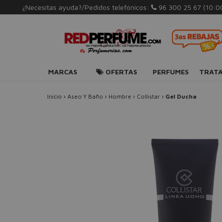
¿Necesitas ayuda?/Pedidos telefónicos:
96 300 25 67
(10:0
MARCAS
OFERTAS
PERFUMES
TRAT
Inicio
›
Aseo Y Baño
›
Hombre
›
Collistar
›
Gel Ducha