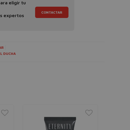
ra eligir tu
CONTACTAR
os expertos
AR
EL DUCHA
PRECIO
%
MÍNIMO