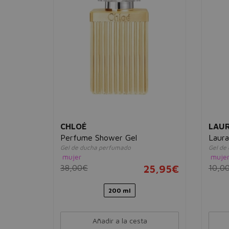
CHLOÉ
LAUR
Perfume Shower Gel
Laura
Gel de ducha perfumado
Gel de
mujer
muje
28,95€
38,00€
25,95€
10,0
200 ml
Añadir a la cesta