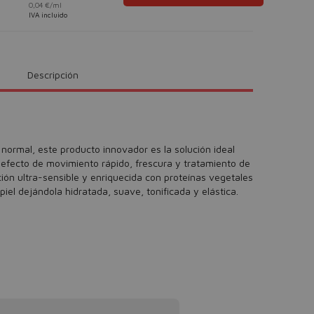
0,04 €/ml
IVA incluido
Descripción
ormal, este producto innovador es la solución ideal
 efecto de movimiento rápido, frescura y tratamiento de
ación ultra-sensible y enriquecida con proteínas vegetales
iel dejándola hidratada, suave, tonificada y elástica.