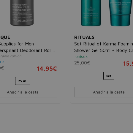
IQUE
RITUALS
Supplies for Men
Set Ritual of Karma Foami
erspirant Deodorant Roll-
Shower Gel 50ml + Body C
rante roll-on
unisex
70ml
re
25,00€
15
0€
14,95€
set
75 ml
Añadir a la cesta
Añadir a la cesta