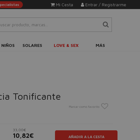
Mi Cesta
Entrar / Registrarme
ecialistas
 NIÑOS
SOLARES
LOVE & SEX
MÁS
ia Tonificante
Marcar como favorito
33,00€
10,82€
AÑADIR A LA CESTA