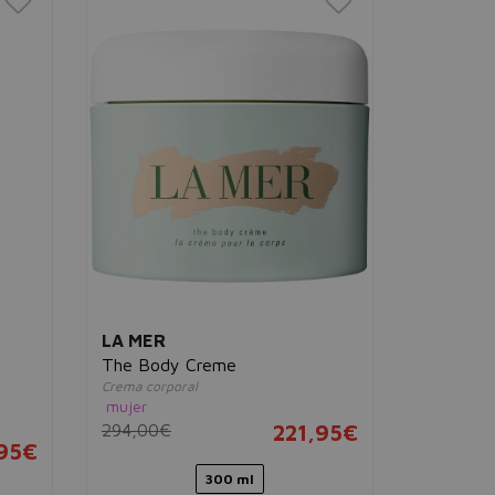
LA MER
JUVENA
The Body Creme
Body Car
Crema corporal
Body Lot
mujer
Loción corp
294,00€
221,95€
mujer
95€
36,00€
300 ml