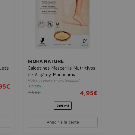
unisex
6,00€
IROHA NATURE
ueta
Calcetines Mascarilla Nutritivos
de Argán y Macadamia
Nutre y repara en profundidad
95€
unisex
7,95€
4,95€
2x9 ml
Añadir a la cesta