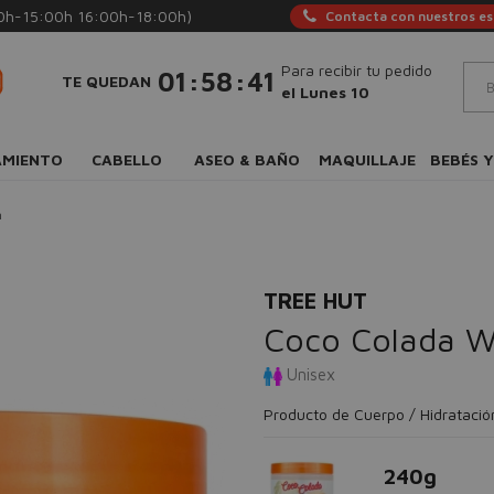
0h-15:00h 16:00h-18:00h)
Contacta con nuestros esp
Para recibir tu pedido
:
:
01
58
40
TE QUEDAN
el Lunes 10
AMIENTO
CABELLO
ASEO & BAÑO
MAQUILLAJE
BEBÉS Y
n
TREE HUT
Coco Colada W
Unisex
Producto de Cuerpo / Hidratació
240g