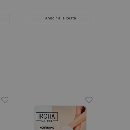
Añadir a la cesta
IDC INS
Body Scr
Exfoliante 