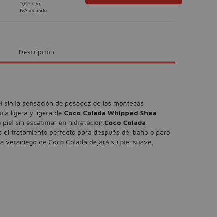
0,06 €/g
IVA incluido
Descripción
el sin la sensación de pesadez de las mantecas
ula ligera y ligera de
Coco Colada Whipped Shea
 piel sin escatimar en hidratación.
Coco Colada
 el tratamiento perfecto para después del baño o para
roma veraniego de Coco Colada dejará su piel suave,