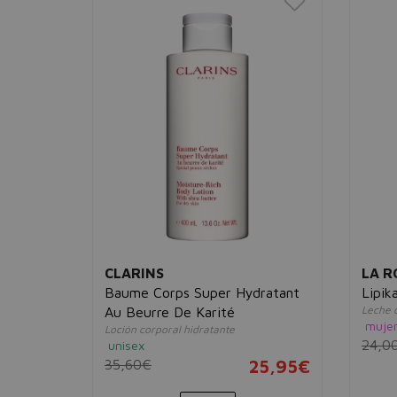
CLARINS
LA R
sion
Baume Corps Super Hydratant
Lipik
Leche c
Au Beurre De Karité
muje
Loción corporal hidratante
24,0
unisex
15,95€
35,60€
25,95€