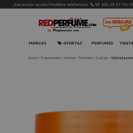
¿Necesitas ayuda?/Pedidos telefónicos:
96 300 25 67
(10:0
MARCAS
OFERTAS
PERFUMES
TRAT
Inicio
›
Tratamiento
›
Unisex
›
Tree Hut
›
Cuerpo
›
Hidratació