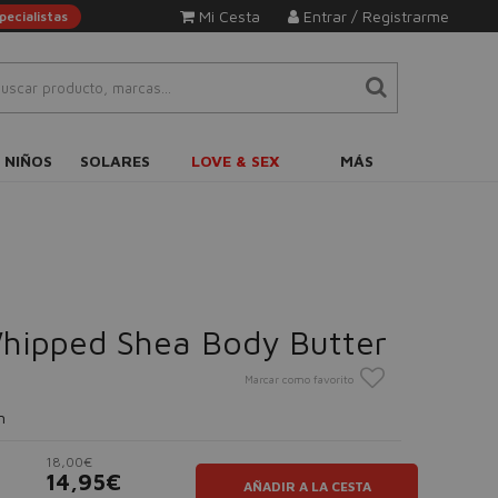
Mi Cesta
Entrar / Registrarme
ecialistas
 NIÑOS
SOLARES
LOVE & SEX
MÁS
hipped Shea Body Butter
Marcar como favorito
n
18,00€
14,95€
AÑADIR A LA CESTA