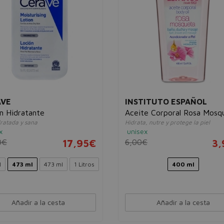
AVE
INSTITUTO ESPAÑOL
n Hidratante
Aceite Corporal Rosa Mosq
dratada y sana
Hidrata, nutre y protege la piel
x
unisex
0€
17,95€
6,00€
3,
l
473 ml
473 ml
1 Litros
400 ml
Añadir a la cesta
Añadir a la cesta