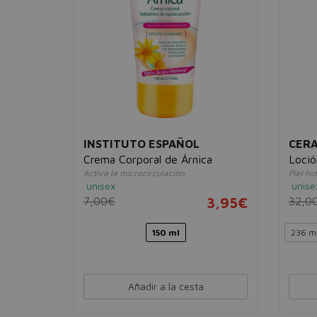
INSTITUTO ESPAÑOL
CER
zante
Crema Corporal de Árnica
Loció
Activa la microcirculación
Piel hi
unisex
unise
7,00€
3,95€
32,0
38,95€
150 ml
236 m
Añadir a la cesta