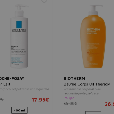
OCHE-POSAY
BIOTHERM
ar Lait
Baume Corps Oil Therapy
orporal relipidizante antisequedad
Tratamiento corporal nutri-
r
reconstituyente piel seca
mujer
0€
17,95€
35,00€
26,
400 ml