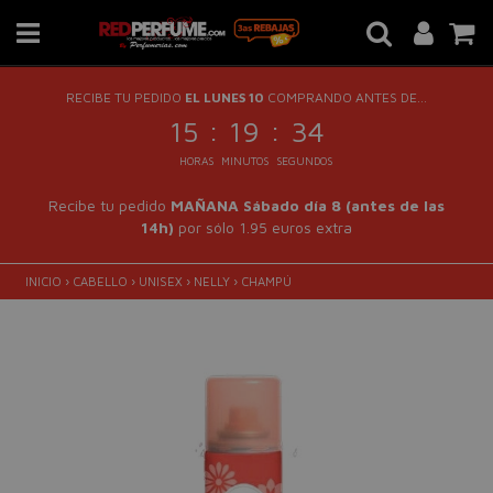
RECIBE TU PEDIDO
EL LUNES 10
COMPRANDO ANTES DE...
:
:
15
19
33
HORAS
MINUTOS
SEGUNDOS
Recibe tu pedido
MAÑANA Sábado día 8 (antes de las
14h)
por sólo 1.95 euros extra
INICIO
›
CABELLO
›
UNISEX
›
NELLY
›
CHAMPÚ