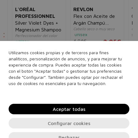
L'ORÉAL
REVLON
T
PROFESSIONNEL
Flex con Aceite de
Ch
Silver Violet Dyes +
Argán Champú
Pur
Cabello seco o muy seco
Cha
Magnesium Shampoo
Nutritivo
5€
unisex
gra
Perfeccionador del color
un
4,94€
2,95€
unisex
12
56,00€
29,95€
Utilizamos cookies propias y de terceros para fines
650 ml
analíticos, personalización de anuncios, y para mejorar tu
300 ml
500 ml
experiencia de compra. Puedes aceptar todas las cookies
con el botón “Aceptar todas” o gestionar tus preferencias
1500 ml
desde “Configurar”. También puedes optar por rechazar el
Añadir a la cesta
Añadir a la cesta
uso de cookies no esenciales para tu navegación.
Aceptar todas
Configurar cookies
Rechazar