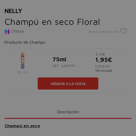
NELLY
Champú en seco Floral
Unisex
Marcar como favorito
Producto de Champú
3,12€
75ml
1,95€
REF.: #194779
0,03 €/ml
IVA incluido
VER
AÑADIR A LA CESTA
Descripción
Champú en seco