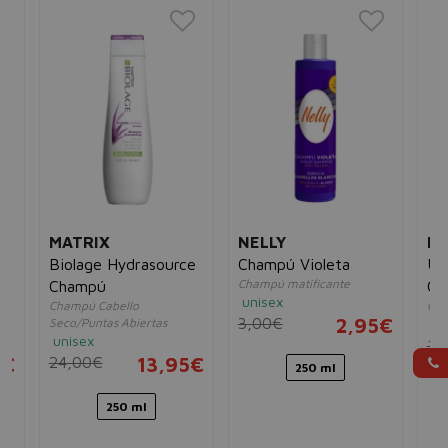
MATRIX
NELLY
R
Biolage Hydrasource
Champú Violeta
Un
Champú matificante
oo
Champú
Ch
unisex
Champú Cabello
Cha
3,00€
2,95€
Seco/Puntas Abiertas
un
unisex
18
5€
24,00€
13,95€
250 ml
250 ml