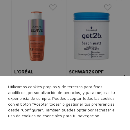
L'ORÉAL
SCHWARZKOPF
S
Champú Growth
Got2b Beach Matt
Ig
Pasta Mate Look Surfero
te
Booster anticaida
Utilizamos cookies propias y de terceros para fines
Cre
Fijación media
Tratamiento fortalecedor
analíticos, personalización de anuncios, y para mejorar tu
per
unisex
capilar
experiencia de compra. Puedes aceptar todas las cookies
8-1
8,00€
3,95€
unisex
5€
con el botón “Aceptar todas” o gestionar tus preferencias
Ce
9,94€
5,95€
desde “Configurar”. También puedes optar por rechazar el
12
100 ml
uso de cookies no esenciales para tu navegación.
200 ml