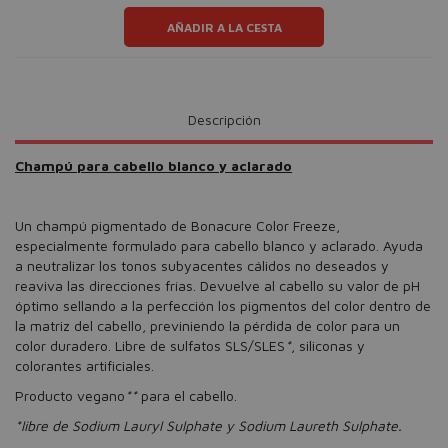
AÑADIR A LA CESTA
Descripción
Champú para cabello blanco y aclarado
Un champú pigmentado de Bonacure Color Freeze,
especialmente formulado para cabello blanco y aclarado. Ayuda
a neutralizar los tonos subyacentes cálidos no deseados y
reaviva las direcciones frías. Devuelve al cabello su valor de pH
óptimo sellando a la perfección los pigmentos del color dentro de
la matriz del cabello, previniendo la pérdida de color para un
color duradero. Libre de sulfatos SLS/SLES
*
, siliconas y
colorantes artificiales.
Producto vegano
**
para el cabello.
*libre de Sodium Lauryl Sulphate y Sodium Laureth Sulphate.