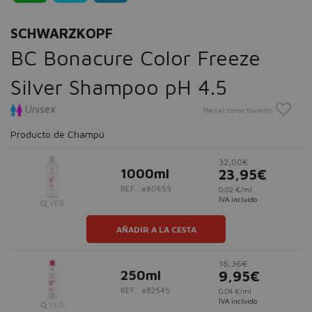
SCHWARZKOPF
BC Bonacure Color Freeze
Silver Shampoo pH 4.5
Unisex
Marcar como favorito
Producto de Champú
32,00€
1000ml
23,95€
REF.: #80659
0,02 €/ml
IVA incluido
VER
AÑADIR A LA CESTA
16,36€
250ml
9,95€
REF.: #82545
0,04 €/ml
IVA incluido
VER