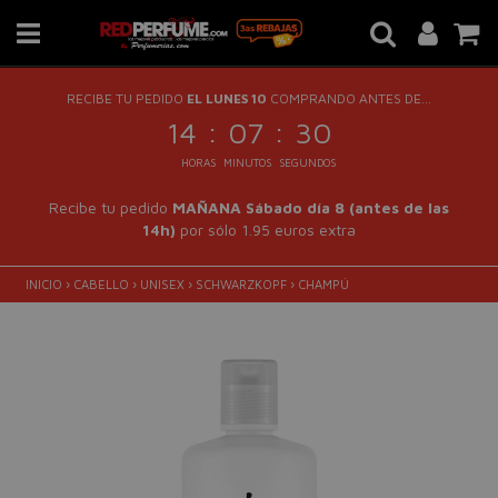
RECIBE TU PEDIDO
EL LUNES 10
COMPRANDO ANTES DE...
:
:
14
07
29
HORAS
MINUTOS
SEGUNDOS
Recibe tu pedido
MAÑANA Sábado día 8 (antes de las
14h)
por sólo 1.95 euros extra
INICIO
›
CABELLO
›
UNISEX
›
SCHWARZKOPF
›
CHAMPÚ