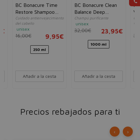
BC Bonacure Time
BC Bonacure Clean
BC
Restore Shampoo
Balance Deep
Vo
Cuidado antienvejecimiento
Champú purificante
Cha
Q10+
Cleansing Shampoo
Sh
del cabello
unisex
vol
Tocopherol
unisex
un
5€
32,00€
23,95€
16,00€
9,95€
32
1000 ml
250 ml
Añadir a la cesta
Añadir a la cesta
Precios rebajados para ti
‹
›