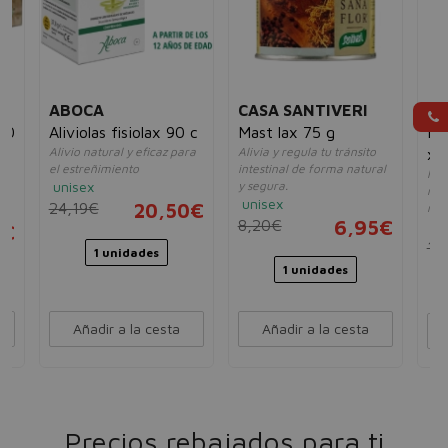
ABOCA
CASA SANTIVERI
CA
 20
Aliviolas fisiolax 90 c
Mast lax 75 g
Bi
Alivio natural y eficaz para
Alivia y regula tu tránsito
x 
el estreñimiento
intestinal de forma natural
al
Hid
unisex
y segura.
nut
unisex
24,19€
20,50€
ma
8,20€
6,95€
un
0€
14
1 unidades
1 unidades
Añadir a la cesta
Añadir a la cesta
Precios rebajados para ti