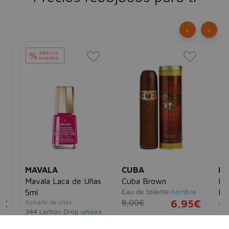
‹
›
PRECIO
%
MÍNIMO
MAVALA
CUBA
R
Mavala Laca de Uñas
Cuba Brown
Me
e
Eau de toilette
hombre
5ml
De
5€
8,00€
6,95€
Esmalte de uñas
Des
344 Lemon Drop
unisex
ho
7,80€
3,98€
4,
35 ml
100 ml