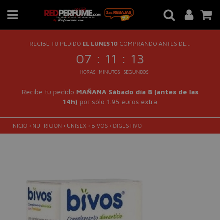
RECIBE TU PEDIDO
EL LUNES 10
COMPRANDO ANTES DE...
:
:
07
11
12
HORAS
MINUTOS
SEGUNDOS
Recibe tu pedido
MAÑANA Sábado día 8 (antes de las
14h)
por sólo 1.95 euros extra
INICIO
›
NUTRICIÓN
›
UNISEX
›
BIVOS
›
DIGESTIVO