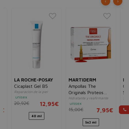
‹
›
LA ROCHE-POSAY
MARTIDERM
L'
Cicaplast Gel B5
Ampollas The
Cli
Reparación de la piel
Originals Proteos
Se
unisex
Hidratante y reafirmante
Sér
Liposome
20,92€
12,95€
unisex
un
5€
15,00€
7,95€
21
40 ml
5x2 ml