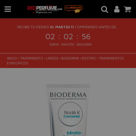
RECIBE TU PEDIDO
EL MARTES 11
COMPRANDO ANTES DE...
:
:
02
02
55
HORAS
MINUTOS
SEGUNDOS
INICIO
›
TRATAMIENTO
›
UNISEX
›
BIODERMA
›
ROSTRO
›
TRATAMIENTOS
ESPECIFICOS