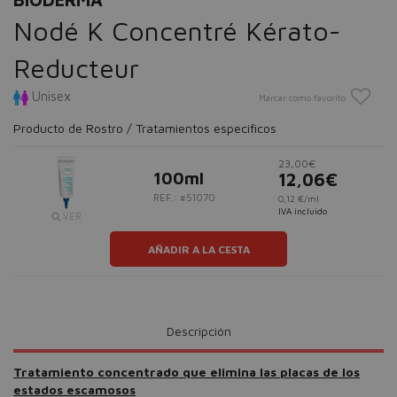
Nodé K Concentré Kérato-
Reducteur
Unisex
Marcar como favorito
Producto de Rostro / Tratamientos especificos
23,00€
100ml
12,06€
REF.: #51070
0,12 €/ml
IVA incluido
VER
AÑADIR A LA CESTA
Descripción
Tratamiento concentrado que elimina las placas de los
estados escamosos