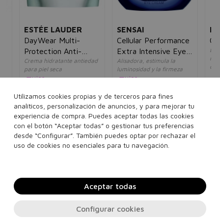
ESTÉE LAUDER
SENSAI
FI
DayWear Multi-
Cellular Performance
Ox
Loc
Protection Anti-
Extra Intensive Eye
reo
Crema hidratante antiedad
Alisadora, estimula la
Oxidant Creme
Cream
de 
para piel seca
luminosidad y la firmeza
SPF15 Piel Seca
un
mujer
mujer
5€
31
61,05€
37,95€
173,00€
141,95€
Utilizamos cookies propias y de terceros para fines
analíticos, personalización de anuncios, y para mejorar tu
50 ml
15 ml
experiencia de compra. Puedes aceptar todas las cookies
con el botón “Aceptar todas” o gestionar tus preferencias
desde “Configurar”. También puedes optar por rechazar el
Añadir a la cesta
Añadir a la cesta
uso de cookies no esenciales para tu navegación.
Aceptar todas
Configurar cookies