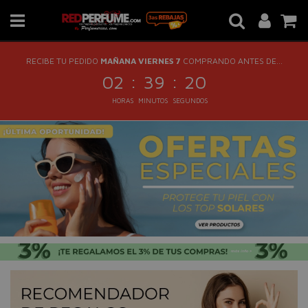
RECIBE TU PEDIDO
MAÑANA VIERNES 7
COMPRANDO ANTES DE...
:
:
02
39
20
HORAS
MINUTOS
SEGUNDOS