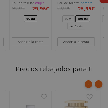
Eau de toilette
mujer
Eau de toilette
hombre
Ea
5€
68,00€
29,95€
68,00€
25,95€
98
90 ml
50 ml
100 ml
30
Ver 3 sets
Añadir a la cesta
Añadir a la cesta
Precios rebajados para ti
‹
›