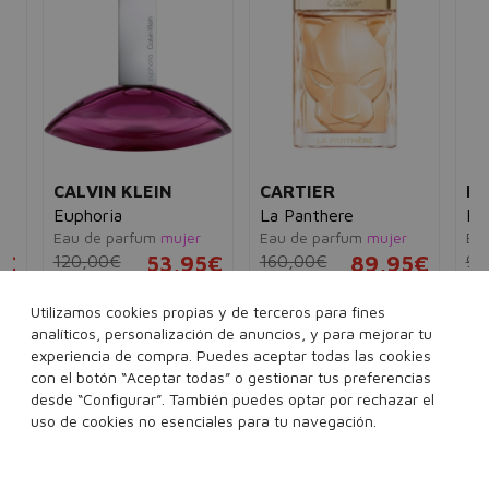
CALVIN KLEIN
CARTIER
HU
Euphoria
La Panthere
Hu
e
Eau de parfum
mujer
Eau de parfum
mujer
Eau
5€
120,00€
53,95€
160,00€
89,95€
90
30 ml
100 ml
50 ml
100 ml
Utilizamos cookies propias y de terceros para fines
analíticos, personalización de anuncios, y para mejorar tu
160 ml
Ver 1 set
experiencia de compra. Puedes aceptar todas las cookies
con el botón “Aceptar todas” o gestionar tus preferencias
desde “Configurar”. También puedes optar por rechazar el
Añadir a la cesta
Añadir a la cesta
uso de cookies no esenciales para tu navegación.