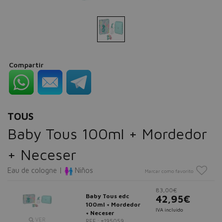
Compartir
TOUS
Baby Tous 100ml + Mordedor
+ Neceser
Eau de cologne |
Niños
Marcar como favorito
83,00€
Baby Tous edc
42,95€
100ml + Mordedor
IVA incluido
+ Neceser
VER
REF.: #195059