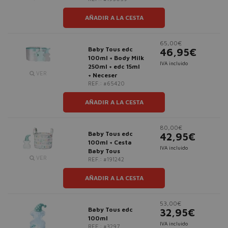
AÑADIR A LA CESTA
65,00€
Baby Tous edc
46,95€
100ml + Body Milk
IVA incluido
250ml + edc 15ml
VER
+ Neceser
REF.: #65420
AÑADIR A LA CESTA
80,00€
Baby Tous edc
42,95€
100ml + Cesta
IVA incluido
Baby Tous
VER
REF.: #191242
AÑADIR A LA CESTA
53,00€
Baby Tous edc
32,95€
100ml
IVA incluido
REF.: #3297