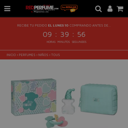
RECIBE TU PEDIDO
EL LUNES 10
COMPRANDO ANTES DE...
:
:
09
39
55
HORAS
MINUTOS
SEGUNDOS
INICIO
›
PERFUMES
›
NIÑOS
›
TOUS