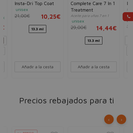
Insta-Dri Top Coat
Complete Care 7 In 1
Ins
unisex
Lac
Treatment
55
21,00€
10,25€
Aceite para uñas 7 en 1
sex
Lig
unisex
8€
7,
29,00€
14,44€
13.3 ml
13.3 ml
..
Añadir a la cesta
Añadir a la cesta
Precios rebajados para ti
‹
›
PRECIO