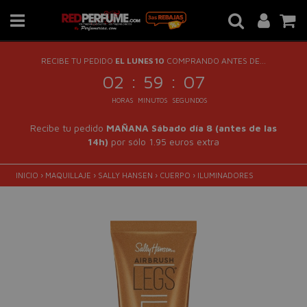
RECIBE TU PEDIDO
EL LUNES 10
COMPRANDO ANTES DE...
:
:
02
59
07
HORAS
MINUTOS
SEGUNDOS
Recibe tu pedido
MAÑANA Sábado día 8 (antes de las
14h)
por sólo 1.95 euros extra
INICIO
›
MAQUILLAJE
›
SALLY HANSEN
›
CUERPO
›
ILUMINADORES