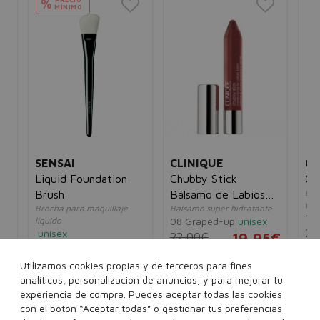
%
MÍNIMO
SENSAI
CLINIQUE
CL
Liquid Foundation
Chubby Stick
Qui
Del
Brush
Bálsamo de Labios
todo
y
Brocha para maquillaje
Bálsamo super hidratante
e
3g
14 
líquido
08 Graped-up
unisex
20
unisex
22,00€
19,95€
8€
70,28€
26,60€
Utilizamos cookies propias y de terceros para fines
analíticos, personalización de anuncios, y para mejorar tu
experiencia de compra. Puedes aceptar todas las cookies
con el botón “Aceptar todas” o gestionar tus preferencias