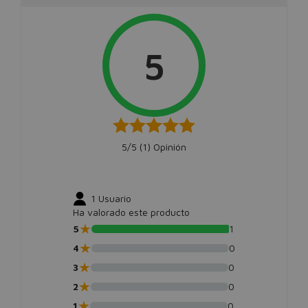
5
5/5 (
1
) Opinión
1
Usuario
Ha valorado este producto
★
5
1
★
4
0
★
3
0
★
2
0
★
1
0