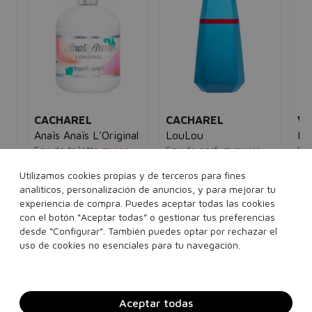
CACHAREL
CACHAREL
VE
Anaïs Anaïs L'Original
LouLou
Re
Eau de toilette
mujer
Eau de parfum
mujer
Eau
5€
89,50€
29,95€
78,10€
24,90€
42
Utilizamos cookies propias y de terceros para fines
analíticos, personalización de anuncios, y para mejorar tu
30 ml
50 ml
100 ml
30 ml
50 ml
experiencia de compra. Puedes aceptar todas las cookies
con el botón “Aceptar todas” o gestionar tus preferencias
Ver 2 sets
desde “Configurar”. También puedes optar por rechazar el
Añadir a la cesta
Añadir a la cesta
uso de cookies no esenciales para tu navegación.
Aceptar todas