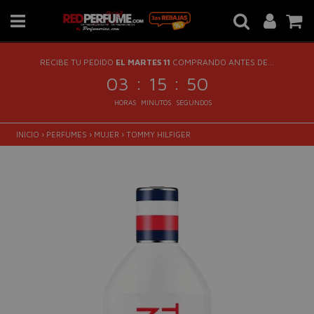
RECIBE TU PEDIDO
EL MARTES 11
COMPRANDO ANTES DE...
:
:
03
15
50
HORAS
MINUTOS
SEGUNDOS
INICIO
›
PERFUMES
›
MUJER
›
TOMMY HILFIGER