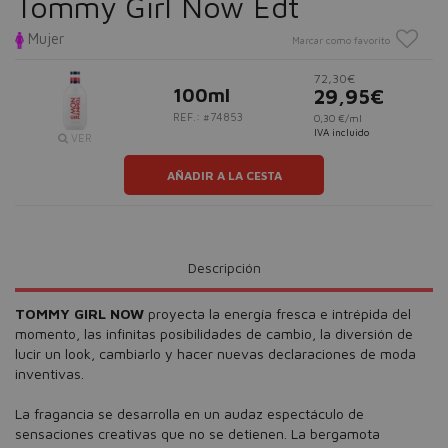
Tommy Girl Now Edt
Mujer
Marcar como favorito
72,30€
100ml
29,95€
REF.: #74853
0,30 €/ml
IVA incluido
VER
AÑADIR A LA CESTA
Descripción
TOMMY GIRL NOW
proyecta la energía fresca e intrépida del
momento, las infinitas posibilidades de cambio, la diversión de
lucir un look, cambiarlo y hacer nuevas declaraciones de moda
inventivas.
La fragancia se desarrolla en un audaz espectáculo de
sensaciones creativas que no se detienen. La bergamota