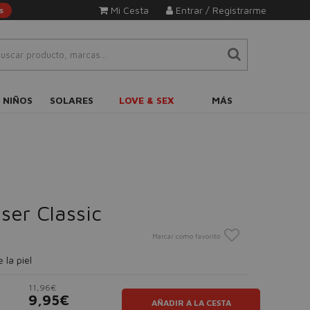
Mi Cesta
Entrar / Registrarme
s
 NIÑOS
SOLARES
LOVE & SEX
MÁS
ser Classic
Marcar como favorito
 la piel
11,96€
9,95€
AÑADIR A LA CESTA