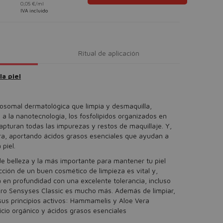
0,05 €/ml
IVA incluido
Ritual de aplicación
la piel
osomal dermatológica que limpia y desmaquilla,
as a la nanotecnología, los fosfolípidos organizados en
apturan todas las impurezas y restos de maquillaje. Y,
bra, aportando ácidos grasos esenciales que ayudan a
 piel.
 de belleza y la más importante para mantener tu piel
ección de un buen cosmético de limpieza es vital y,
 en profundidad con una excelente tolerancia, incluso
Pero Sensyses Classic es mucho más. Además de limpiar,
 sus principios activos: Hammamelis y Aloe Vera
licio orgánico y ácidos grasos esenciales