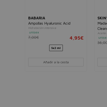
BABARIA
SKIN
Ampollas Hyaluronic Acid
Madag
o alisante
Hidratación intensiva
Clean
unisex
Aceite 
7,95€
7,00€
4,95€
unise
36,0
5x2 ml
Añadir a la cesta