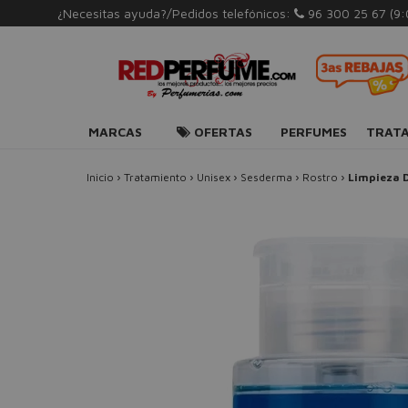
¿Necesitas ayuda?/Pedidos telefónicos:
96 300 25 67
(9
MARCAS
OFERTAS
PERFUMES
TRAT
Inicio
›
Tratamiento
›
Unisex
›
Sesderma
›
Rostro
›
Limpieza D