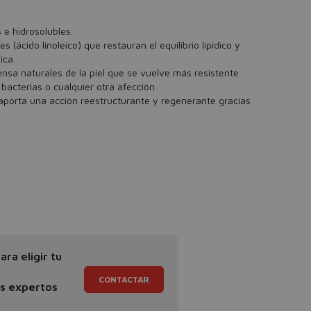
 e hidrosolubles.
 (ácido linoleico) que restauran el equilibrio lipídico y
ica.
nsa naturales de la piel que se vuelve más resistente
bacterias o cualquier otra afección.
y aporta una acción reestructurante y regenerante gracias
ra eligir tu
CONTACTAR
os expertos