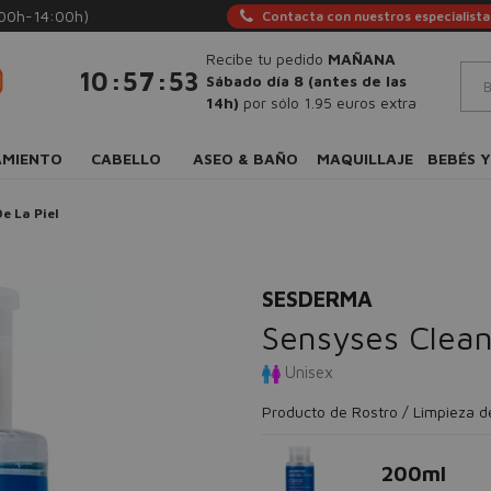
:00h-14:00h)
Contacta con nuestros especialista
Recibe tu pedido
MAÑANA
:
:
10
57
52
Sábado día 8 (antes de las
14h)
por sólo 1.95 euros extra
AMIENTO
CABELLO
ASEO & BAÑO
MAQUILLAJE
BEBÉS Y
e La Piel
SESDERMA
Sensyses Clean
Unisex
Producto de Rostro / Limpieza de
200ml