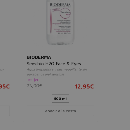
BIODERMA
CLINIQU
Sensibio H2O Face & Eyes
Clarifyin
muy
Agua limpiadora y desmaquillante sin
Loción exfo
parabenos piel sensible
mujer
mujer
23,00€
95€
23,00€
12,95€
500 ml
Añadir a la cesta