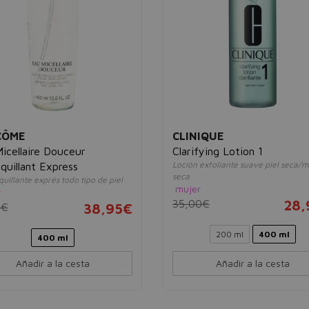
CÔME
CLINIQUE
icellaire Douceur
Clarifying Lotion 1
Loción exfoliante suave piel seca/
uillant Express
seca
illante exprés todo tipo de piel
mujer
r
35,00€
28,
4€
38,95€
200 ml
400 ml
400 ml
Añadir a la cesta
Añadir a la cesta