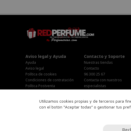
Aviso legal y Ayuda
Contacto y Soporte
Ayuda
Nuestras tiendas
Aviso legal
Contacto
Política de cookies
96 300 25 67
Condiciones de contratación
Contacta con nuestros
Política Postventa
especialistas
Stop Publi/Baja Publicitaria
Área Privada
Configurar Cookies
Horario Atención al cliente :
Utilizamos cookies propias y de terceros para fi
Lunes-Jueves : 9:00h-19:00h
con el botón “Aceptar todas” o gestionar tus pre
Viernes : 9:00h-14:00h
Sabado : 10:00h-15:00h
16:00h-18:00h
Rec