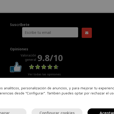
Suscríbete
Opiniones
9.8/10
Valoración
general
Ver todas las opiniones
nes analíticos, personalización de anuncios, y para mejorar tu experie
ferencias desde “Configurar”. También puedes optar por rechazar el u
hazar
Configurar cookies
Acepta