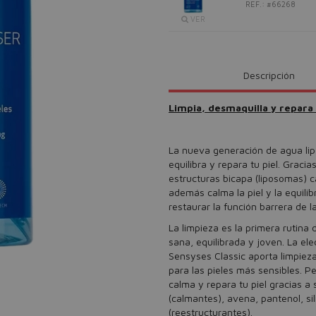
REF.: #66268
VER
Descripción
Limpia, desmaquilla y repara 
La nueva generación de agua lip
equilibra y repara tu piel. Graci
estructuras bicapa (liposomas) c
además calma la piel y la equili
restaurar la función barrera de la
La limpieza es la primera rutina
sana, equilibrada y joven. La el
Sensyses Classic aporta limpieza
para las pieles más sensibles. 
calma y repara tu piel gracias a
(calmantes), avena, pantenol, si
(reestructurantes).