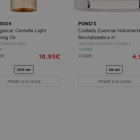
1004
POND'S
ascar Centella Light
Cuidado Esencial Hidratant
sing Oil
Revitalizadora H
limpiador facial
Para piel normal con Omega 6
x
unisex
0€
18,95€
7,00€
4,
200 ml
50 ml
Añadir a la cesta
Añadir a la cesta