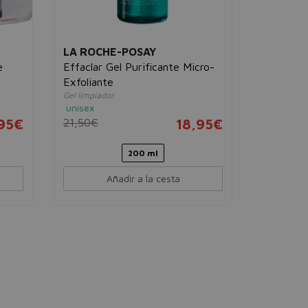
LA ROCHE-POSAY
e
Effaclar Gel Purificante Micro-
Exfoliante
Gel limpiador
unisex
95€
21,50€
18,95€
200 ml
Añadir a la cesta