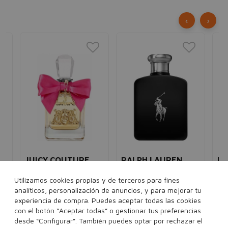
‹
›
JUICY COUTURE
RALPH LAUREN
IS
Viva La Juicy
Polo Black
L'
Utilizamos cookies propias y de terceros para fines
Eau de parfum
mujer
Eau de toilette
hombre
H
analíticos, personalización de anuncios, y para mejorar tu
5€
96,00€
39,95€
93,00€
42,95€
Eau
experiencia de compra. Puedes aceptar todas las cookies
10
con el botón “Aceptar todas” o gestionar tus preferencias
30 ml
50 ml
100 ml
75 ml
125 ml
desde “Configurar”. También puedes optar por rechazar el
40