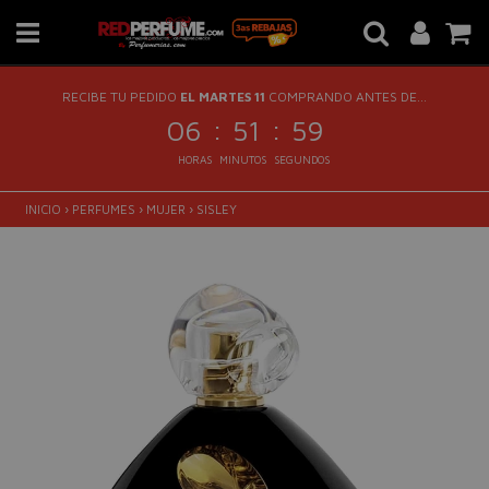
RECIBE TU PEDIDO
EL MARTES 11
COMPRANDO ANTES DE...
:
:
06
51
58
HORAS
MINUTOS
SEGUNDOS
INICIO
›
PERFUMES
›
MUJER
›
SISLEY