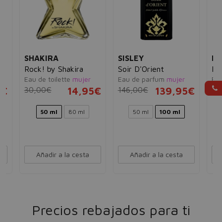
SHAKIRA
SISLEY
ES
a
Rock! by Shakira
Soir D'Orient
Kn
Eau de toilette
mujer
Eau de parfum
mujer
Ea
5€
30,00€
14,95€
146,00€
139,95€
10
50 ml
80 ml
50 ml
100 ml
Añadir a la cesta
Añadir a la cesta
Precios rebajados para ti