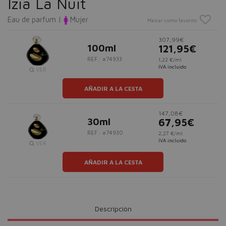
Izia La Nuit
Eau de parfum |
Mujer
Marcar como favorito
307,99€
100ml
121,95€
REF.: #74933
1,22 €/ml
IVA incluido
VER
AÑADIR A LA CESTA
147,08€
30ml
67,95€
REF.: #74930
2,27 €/ml
IVA incluido
VER
AÑADIR A LA CESTA
Descripción